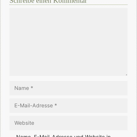
Schreibe einen Kommentar
Kommentar
Name
E-
Mail-
Adresse
Website
Name, E-Mail-Adresse und Website in