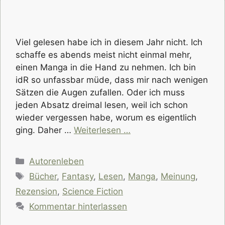
Viel gelesen habe ich in diesem Jahr nicht. Ich
schaffe es abends meist nicht einmal mehr,
einen Manga in die Hand zu nehmen. Ich bin
idR so unfassbar müde, dass mir nach wenigen
Sätzen die Augen zufallen. Oder ich muss
jeden Absatz dreimal lesen, weil ich schon
wieder vergessen habe, worum es eigentlich
ging. Daher …
Weiterlesen …
Kategorien
Autorenleben
Schlagwörter
Bücher
,
Fantasy
,
Lesen
,
Manga
,
Meinung
,
Rezension
,
Science Fiction
Kommentar hinterlassen