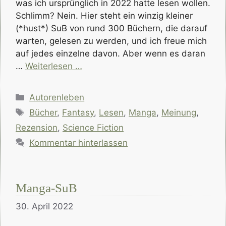
was ich ursprünglich in 2022 hatte lesen wollen.
Schlimm? Nein. Hier steht ein winzig kleiner
(*hust*) SuB von rund 300 Büchern, die darauf
warten, gelesen zu werden, und ich freue mich
auf jedes einzelne davon. Aber wenn es daran
…
Weiterlesen …
Kategorien
Autorenleben
Schlagwörter
Bücher
,
Fantasy
,
Lesen
,
Manga
,
Meinung
,
Rezension
,
Science Fiction
Kommentar hinterlassen
Manga-SuB
30. April 2022