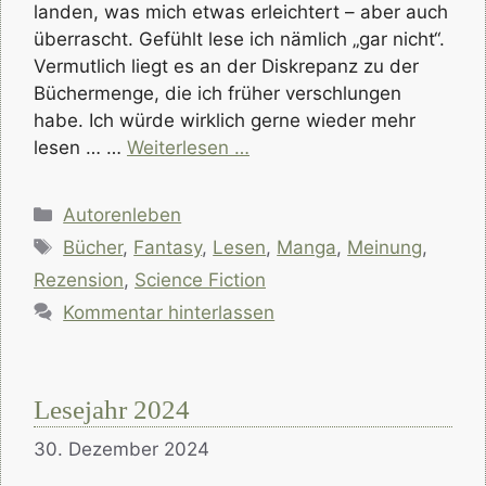
landen, was mich etwas erleichtert – aber auch
überrascht. Gefühlt lese ich nämlich „gar nicht“.
Vermutlich liegt es an der Diskrepanz zu der
Büchermenge, die ich früher verschlungen
habe. Ich würde wirklich gerne wieder mehr
lesen … …
Weiterlesen …
Kategorien
Autorenleben
Schlagwörter
Bücher
,
Fantasy
,
Lesen
,
Manga
,
Meinung
,
Rezension
,
Science Fiction
Kommentar hinterlassen
Lesejahr 2024
30. Dezember 2024