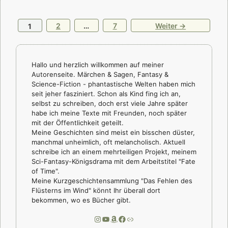
Seite
Seite
Seite
2
…
7
Weiter
→
1
Hallo und herzlich willkommen auf meiner
Autorenseite. Märchen & Sagen, Fantasy &
Science-Fiction - phantastische Welten haben mich
seit jeher fasziniert. Schon als Kind fing ich an,
selbst zu schreiben, doch erst viele Jahre später
habe ich meine Texte mit Freunden, noch später
mit der Öffentlichkeit geteilt.
Meine Geschichten sind meist ein bisschen düster,
manchmal unheimlich, oft melancholisch. Aktuell
schreibe ich an einem mehrteiligen Projekt, meinem
Sci-Fantasy-Königsdrama mit dem Arbeitstitel "Fate
of Time".
Meine Kurzgeschichtensammlung "Das Fehlen des
Flüsterns im Wind" könnt Ihr überall dort
bekommen, wo es Bücher gibt.
Instagram
YouTube
Amazon
Facebook
Link