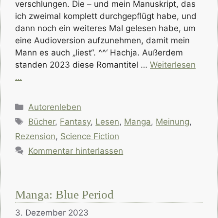
verschlungen. Die – und mein Manuskript, das
ich zweimal komplett durchgepflügt habe, und
dann noch ein weiteres Mal gelesen habe, um
eine Audioversion aufzunehmen, damit mein
Mann es auch „liest“. ^^‘ Hachja. Außerdem
standen 2023 diese Romantitel …
Weiterlesen
…
Kategorien
Autorenleben
Schlagwörter
Bücher
,
Fantasy
,
Lesen
,
Manga
,
Meinung
,
Rezension
,
Science Fiction
Kommentar hinterlassen
Manga: Blue Period
3. Dezember 2023