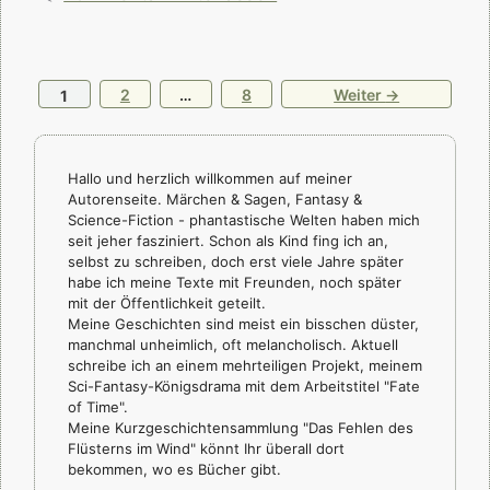
Seite
Seite
Seite
2
…
8
Weiter
→
1
Hallo und herzlich willkommen auf meiner
Autorenseite. Märchen & Sagen, Fantasy &
Science-Fiction - phantastische Welten haben mich
seit jeher fasziniert. Schon als Kind fing ich an,
selbst zu schreiben, doch erst viele Jahre später
habe ich meine Texte mit Freunden, noch später
mit der Öffentlichkeit geteilt.
Meine Geschichten sind meist ein bisschen düster,
manchmal unheimlich, oft melancholisch. Aktuell
schreibe ich an einem mehrteiligen Projekt, meinem
Sci-Fantasy-Königsdrama mit dem Arbeitstitel "Fate
of Time".
Meine Kurzgeschichtensammlung "Das Fehlen des
Flüsterns im Wind" könnt Ihr überall dort
bekommen, wo es Bücher gibt.