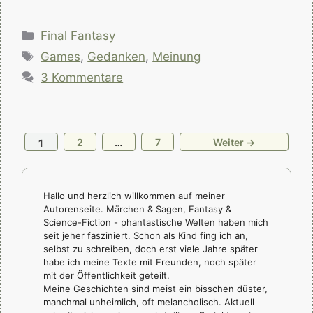
Kategorien
Final Fantasy
Schlagwörter
Games
,
Gedanken
,
Meinung
3 Kommentare
Seite
Seite
Seite
2
…
7
Weiter
→
1
Hallo und herzlich willkommen auf meiner
Autorenseite. Märchen & Sagen, Fantasy &
Science-Fiction - phantastische Welten haben mich
seit jeher fasziniert. Schon als Kind fing ich an,
selbst zu schreiben, doch erst viele Jahre später
habe ich meine Texte mit Freunden, noch später
mit der Öffentlichkeit geteilt.
Meine Geschichten sind meist ein bisschen düster,
manchmal unheimlich, oft melancholisch. Aktuell