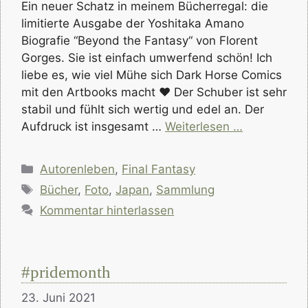
Ein neuer Schatz in meinem Bücherregal: die
limitierte Ausgabe der Yoshitaka Amano
Biografie “Beyond the Fantasy“ von Florent
Gorges. Sie ist einfach umwerfend schön! Ich
liebe es, wie viel Mühe sich Dark Horse Comics
mit den Artbooks macht ♥ Der Schuber ist sehr
stabil und fühlt sich wertig und edel an. Der
Aufdruck ist insgesamt …
Weiterlesen …
Kategorien
Autorenleben
,
Final Fantasy
Schlagwörter
Bücher
,
Foto
,
Japan
,
Sammlung
Kommentar hinterlassen
#pridemonth
23. Juni 2021