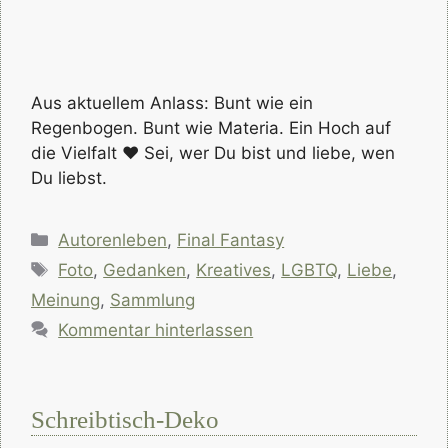
Aus aktuellem Anlass: Bunt wie ein
Regenbogen. Bunt wie Materia. Ein Hoch auf
die Vielfalt ❤ Sei, wer Du bist und liebe, wen
Du liebst.
Kategorien
Autorenleben
,
Final Fantasy
Schlagwörter
Foto
,
Gedanken
,
Kreatives
,
LGBTQ
,
Liebe
,
Meinung
,
Sammlung
Kommentar hinterlassen
Schreibtisch-Deko