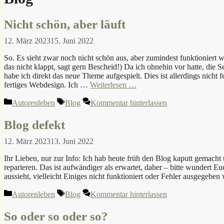
Nicht schön, aber läuft
12. März 2023
15. Juni 2022
So. Es sieht zwar noch nicht schön aus, aber zumindest funktioniert wi
das nicht klappt, sagt gern Bescheid!) Da ich ohnehin vor hatte, die 
habe ich direkt das neue Theme aufgespielt. Dies ist allerdings nicht fe
fertiges Webdesign. Ich …
Weiterlesen …
Kategorien
Schlagwörter
Autorenleben
Blog
Kommentar hinterlassen
Blog defekt
12. März 2023
13. Juni 2022
Ihr Lieben, nur zur Info: Ich hab heute früh den Blog kaputt gemacht
reparieren. Das ist aufwändiger als erwartet, daher – bitte wundert 
aussieht, vielleicht Einiges nicht funktioniert oder Fehler ausgegeben
Kategorien
Schlagwörter
Autorenleben
Blog
Kommentar hinterlassen
So oder so oder so?