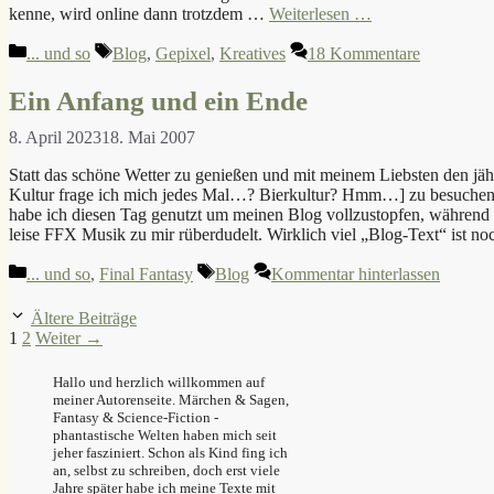
kenne, wird online dann trotzdem …
Weiterlesen …
Kategorien
Schlagwörter
... und so
Blog
,
Gepixel
,
Kreatives
18 Kommentare
Ein Anfang und ein Ende
8. April 2023
18. Mai 2007
Statt das schöne Wetter zu genießen und mit meinem Liebsten den jäh
Kultur frage ich mich jedes Mal…? Bierkultur? Hmm…] zu besuchen, d
habe ich diesen Tag genutzt um meinen Blog vollzustopfen, während 
leise FFX Musik zu mir rüberdudelt. Wirklich viel „Blog-Text“ ist 
Kategorien
Schlagwörter
... und so
,
Final Fantasy
Blog
Kommentar hinterlassen
Ältere Beiträge
Seite
Seite
1
2
Weiter
→
Hallo und herzlich willkommen auf
meiner Autorenseite. Märchen & Sagen,
Fantasy & Science-Fiction -
phantastische Welten haben mich seit
jeher fasziniert. Schon als Kind fing ich
an, selbst zu schreiben, doch erst viele
Jahre später habe ich meine Texte mit