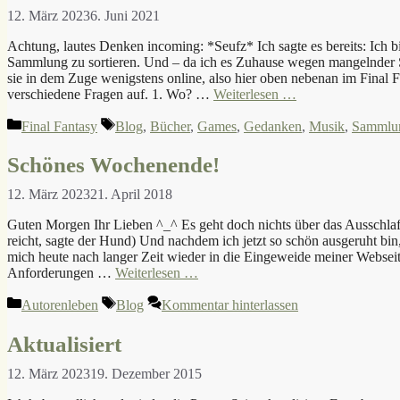
12. März 2023
6. Juni 2021
Achtung, lautes Denken incoming: *Seufz* Ich sagte es bereits: Ich b
Sammlung zu sortieren. Und – da ich es Zuhause wegen mangelnder St
sie in dem Zuge wenigstens online, also hier oben nebenan im Final F
verschiedene Fragen auf. 1. Wo? …
Weiterlesen …
Kategorien
Schlagwörter
Final Fantasy
Blog
,
Bücher
,
Games
,
Gedanken
,
Musik
,
Sammlu
Schönes Wochenende!
12. März 2023
21. April 2018
Guten Morgen Ihr Lieben ^_^ Es geht doch nichts über das Ausschl
reicht, sagte der Hund) Und nachdem ich jetzt so schön ausgeruht bin, 
mich heute nach langer Zeit wieder in die Eingeweide meiner Webseite
Anforderungen …
Weiterlesen …
Kategorien
Schlagwörter
Autorenleben
Blog
Kommentar hinterlassen
Aktualisiert
12. März 2023
19. Dezember 2015