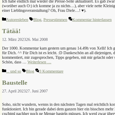
Ich habe endlich mal wieder die Presse-Seite aktualisiert. Es gab zwar 
(worüber auch O:) ich komme ja zu nichts…), aber viele nette Kleini
einer Lieblingsveranstaltung? Oh, Frau Diele…! ♥).
Kategorien
Schlagwörter
Autorenleben
Blog
,
Pressestimmen
Kommentar hinterlassen
Tätää!
12. März 2023
26. Mai 2008
Der 1000. Kommentar kam gestern um genau 14.49h von Xelli! Ich gl
für Dich. ^^ Für Dich ist es leicht. :D Dankeschön an all diejenigen, 
kommentiert, mir zugesprochen, Tipps gegeben, mit mir gelacht oder 
Schön, dass …
Weiterlesen …
Kategorien
Schlagwörter
... und so
Blog
3 Kommentare
Baustelle
27. April 2023
27. Juni 2007
Soho, nicht wundern, wenns in den nächsten Tagen mal reichtlich komi
funktioniert. Ich bin gerade dabei dem ganzen hier ein bisschen meh
css/html nachher noch ne Menge basteln müssen. Ich werd zwar überwi