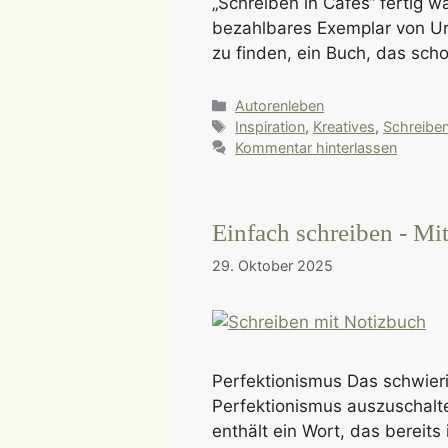
„Schreiben in Cafes“ fertig wa
bezahlbares Exemplar von Ur
zu finden, ein Buch, das sch
Kategorien
Autorenleben
Schlagwörter
Inspiration
,
Kreatives
,
Schreibe
Kommentar hinterlassen
Einfach schreiben - Mit 
29. Oktober 2025
Perfektionismus Das schwieri
Perfektionismus auszuschalten
enthält ein Wort, das bereits