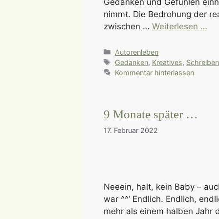
Gedanken und Gefühlen einni
nimmt. Die Bedrohung der rea
zwischen …
Weiterlesen …
Kategorien
Autorenleben
Schlagwörter
Gedanken
,
Kreatives
,
Schreibe
Kommentar hinterlassen
9 Monate später …
17. Februar 2022
Neeein, halt, kein Baby – au
war ^^‘ Endlich. Endlich, endli
mehr als einem halben Jahr 