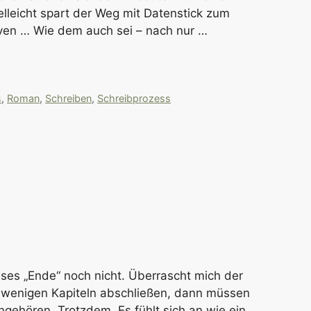
elleicht spart der Weg mit Datenstick zum
ven … Wie dem auch sei – nach nur …
s
,
Roman
,
Schreiben
,
Schreibprozess
ieses „Ende“ noch nicht. Überrascht mich der
in wenigen Kapiteln abschließen, dann müssen
ehören. Trotzdem. Es fühlt sich an wie ein