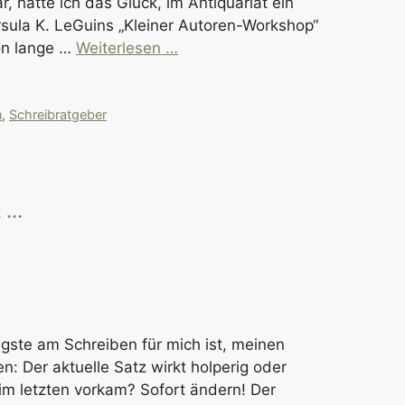
r, hatte ich das Glück, im Antiquariat ein
sula K. LeGuins „Kleiner Autoren-Workshop“
on lange …
Weiterlesen …
n
,
Schreibratgeber
...
gste am Schreiben für mich ist, meinen
: Der aktuelle Satz wirkt holperig oder
 im letzten vorkam? Sofort ändern! Der