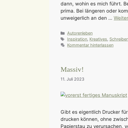
dann, wohin es mich führt. B
prima. Bei längeren oder ko
unweigerlich an den …
Weite
Kategorien
Autorenleben
Schlagwörter
Inspiration
,
Kreatives
,
Schreibe
Kommentar hinterlassen
Massiv!
11. Juli 2023
Gibt es eigentlich Drucker f
drucken können, ohne zwisch
Papierstau zu verursachen, vol