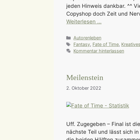
jeden Hinweis dankbar. ^^ Vi
Copyshop doch Zeit und Ner
Weiterlesen …
Kategorien
Autorenleben
Schlagwörter
Fantasy
,
Fate of Time
,
Kreative
Kommentar hinterlassen
Meilenstein
2. Oktober 2022
Uff. Zugegeben – Final ist d
nächste Teil und lässt sich 
die beiden Hälften zusammeng