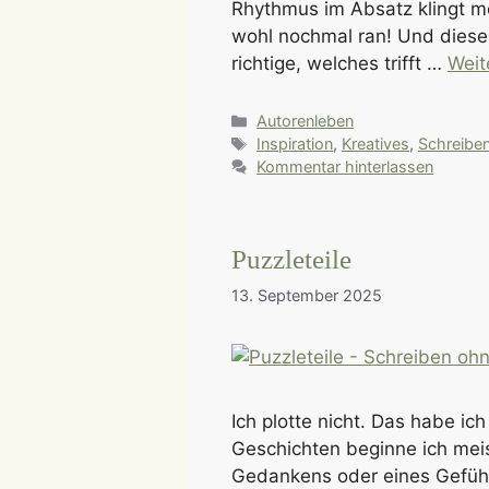
Rhythmus im Absatz klingt mo
wohl nochmal ran! Und dieses 
richtige, welches trifft …
Weit
Kategorien
Autorenleben
Schlagwörter
Inspiration
,
Kreatives
,
Schreibe
Kommentar hinterlassen
Puzzleteile
13. September 2025
Ich plotte nicht. Das habe i
Geschichten beginne ich mei
Gedankens oder eines Gefühl