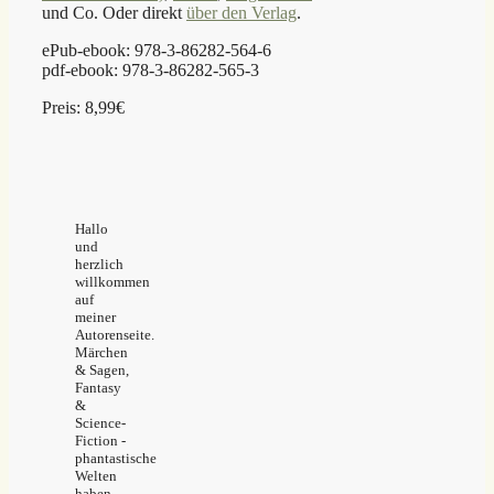
und Co. Oder direkt
über den Verlag
.
ePub-ebook: 978-3-86282-564-6
pdf-ebook: 978-3-86282-565-3
Preis: 8,99€
Hallo
und
herzlich
willkommen
auf
meiner
Autorenseite.
Märchen
& Sagen,
Fantasy
&
Science-
Fiction -
phantastische
Welten
haben