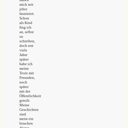
mich seit
jeher
fasziniert.
Schon
als Kind
fing ich
an, selbst
zu
schreiben,
doch erst
viele
Jahre
später
habe ich
meine
Texte mit
Freunden,
noch
später
mit der
Öffentlichkeit
geteilt.
Meine
Geschichten
sind
meist ein
bisschen
düster,