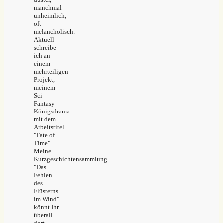
manchmal
unheimlich,
oft
melancholisch.
Aktuell
schreibe
ich an
einem
mehrteiligen
Projekt,
meinem
Sci-
Fantasy-
Königsdrama
mit dem
Arbeitstitel
"Fate of
Time".
Meine
Kurzgeschichtensammlung
"Das
Fehlen
des
Flüsterns
im Wind"
könnt Ihr
überall
dort