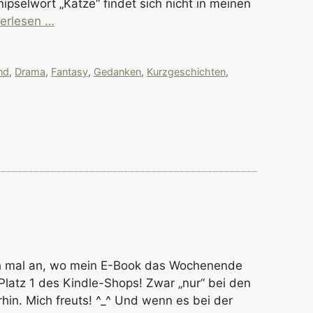
ipselwort „Katze“ findet sich nicht in meinen
erlesen …
nd
,
Drama
,
Fantasy
,
Gedanken
,
Kurzgeschichten
,
uch mal an, wo mein E-Book das Wochenende
 Platz 1 des Kindle-Shops! Zwar „nur“ bei den
hin. Mich freuts! ^_^ Und wenn es bei der