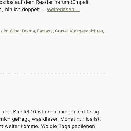
trostlos auf dem Reader herumdümpelt,
d, bin ich doppelt …
Weiterlesen …
ns im Wind
,
Drama
,
Fantasy
,
Grusel
,
Kurzgeschichten
,
 – und Kapitel 10 ist noch immer nicht fertig.
ich gefragt, was diesen Monat nur los ist.
cht weiter komme. Wo die Tage geblieben