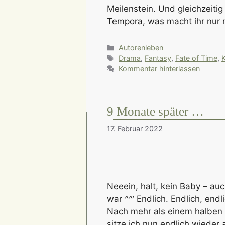
Meilenstein. Und gleichzeiti
Tempora, was macht ihr nur 
Kategorien
Autorenleben
Schlagwörter
Drama
,
Fantasy
,
Fate of Time
,
K
Kommentar hinterlassen
9 Monate später …
17. Februar 2022
Neeein, halt, kein Baby – au
war ^^‘ Endlich. Endlich, endli
Nach mehr als einem halben 
sitze ich nun endlich wieder