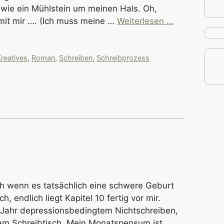
g wie ein Mühlstein um meinen Hals. Oh,
mit mir …. (Ich muss meine …
Weiterlesen …
reatives
,
Roman
,
Schreiben
,
Schreibprozess
ch wenn es tatsächlich eine schwere Geburt
ch, endlich liegt Kapitel 10 fertig vor mir.
Jahr depressionsbedingtem Nichtschreiben,
 am Schreibtisch. Mein Monatspensum ist