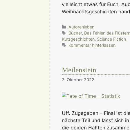
vielleicht etwas für Euch. A
Weihnachtsgeschichten hande
Kategorien
Autorenleben
Schlagwörter
Bücher
,
Das Fehlen des Flüster
Kurzgeschichten
,
Science Fiction
Kommentar hinterlassen
Meilenstein
2. Oktober 2022
Uff. Zugegeben – Final ist d
nächste Teil und lässt sich 
die beiden Hälften zusammen