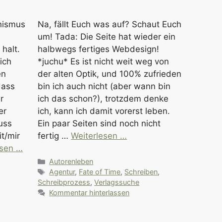
nismus
Na, fällt Euch was auf? Schaut Euch
um! Tada: Die Seite hat wieder ein
 halt.
halbwegs fertiges Webdesign!
ich
*juchu* Es ist nicht weit weg von
en
der alten Optik, und 100% zufrieden
dass
bin ich auch nicht (aber wann bin
r
ich das schon?), trotzdem denke
er
ich, kann ich damit vorerst leben.
uss
Ein paar Seiten sind noch nicht
t/mir
fertig …
Weiterlesen …
esen …
Kategorien
Autorenleben
Schlagwörter
Agentur
,
Fate of Time
,
Schreiben
,
Schreibprozess
,
Verlagssuche
Kommentar hinterlassen