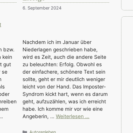
6. September 2024
Nachdem ich im Januar über
n bzw.
Niederlagen geschrieben habe,
 kein
wird es Zeit, auch die andere Seite
t gut
zu beleuchten: Erfolg. Obwohl es
r se
der einfachere, schönere Text sein
n
sollte, geht er mir deutlich weniger
ls
leicht von der Hand. Das Imposter-
oder
Syndrom kickt hart, wenn es darum
hreiben
geht, aufzuzählen, was ich erreicht
inem
habe. Ich komme mir vor wie eine
 …
Angeberin, …
Weiterlesen …
Kategorien
Autorenleben