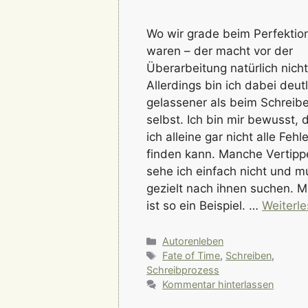
Wo wir grade beim Perfektio
waren – der macht vor der
Überarbeitung natürlich nicht
Allerdings bin ich dabei deutl
gelassener als beim Schreib
selbst. Ich bin mir bewusst, 
ich alleine gar nicht alle Fehle
finden kann. Manche Vertipp
sehe ich einfach nicht und m
gezielt nach ihnen suchen. Mi
ist so ein Beispiel. …
Weiterl
Kategorien
Autorenleben
Schlagwörter
Fate of Time
,
Schreiben
,
Schreibprozess
Kommentar hinterlassen