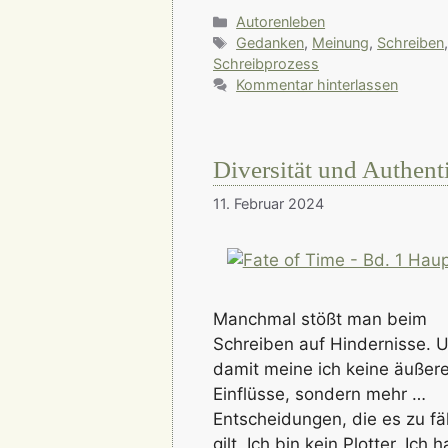
Kategorien
Autorenleben
Schlagwörter
Gedanken
,
Meinung
,
Schreiben
Schreibprozess
Kommentar hinterlassen
Diversität und Authenti
11. Februar 2024
Manchmal stößt man beim
Schreiben auf Hindernisse. 
damit meine ich keine äußer
Einflüsse, sondern mehr …
Entscheidungen, die es zu fä
gilt. Ich bin kein Plotter. Ich 