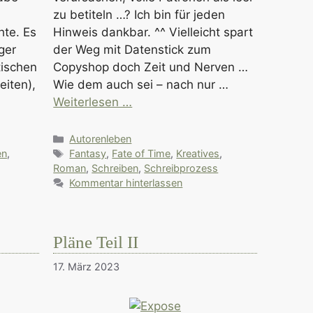
zu betiteln …? Ich bin für jeden
hte. Es
Hinweis dankbar. ^^ Vielleicht spart
ger
der Weg mit Datenstick zum
tischen
Copyshop doch Zeit und Nerven …
eiten),
Wie dem auch sei – nach nur …
Weiterlesen …
Kategorien
Autorenleben
Schlagwörter
en
,
Fantasy
,
Fate of Time
,
Kreatives
,
Roman
,
Schreiben
,
Schreibprozess
Kommentar hinterlassen
Pläne Teil II
17. März 2023