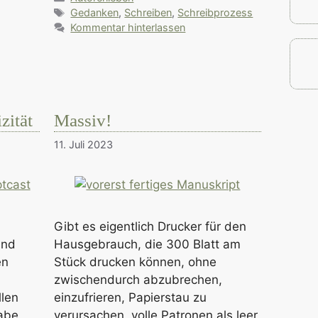
Schlagwörter
Gedanken
,
Schreiben
,
Schreibprozess
Kommentar hinterlassen
,
zität
Massiv!
11. Juli 2023
Gibt es eigentlich Drucker für den
Und
Hausgebrauch, die 300 Blatt am
en
Stück drucken können, ohne
zwischendurch abzubrechen,
llen
einzufrieren, Papierstau zu
habe
verursachen, volle Patronen als leer