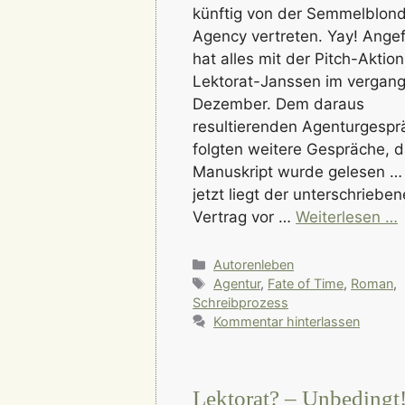
künftig von der Semmelblond
Agency vertreten. Yay! Ange
hat alles mit der Pitch-Aktio
Lektorat-Janssen im vergan
Dezember. Dem daraus
resultierenden Agenturgespr
folgten weitere Gespräche, 
Manuskript wurde gelesen …
jetzt liegt der unterschrieben
Vertrag vor …
Weiterlesen …
Kategorien
Autorenleben
Schlagwörter
Agentur
,
Fate of Time
,
Roman
,
Schreibprozess
Kommentar hinterlassen
Lektorat? – Unbedingt