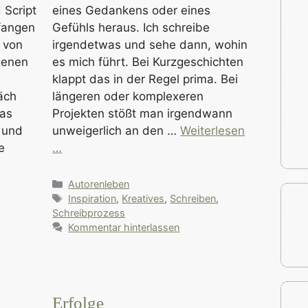
 Script
eines Gedankens oder eines
fangen
Gefühls heraus. Ich schreibe
n von
irgendetwas und sehe dann, wohin
genen
es mich führt. Bei Kurzgeschichten
klappt das in der Regel prima. Bei
äch
längeren oder komplexeren
das
Projekten stößt man irgendwann
 und
unweigerlich an den …
Weiterlesen
e
…
Kategorien
Autorenleben
Schlagwörter
Inspiration
,
Kreatives
,
Schreiben
,
Schreibprozess
Kommentar hinterlassen
!
Erfolge