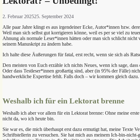
Lektorat? – Unbedingt!
2. Februar 2025
25. September 2024
Alle paar Jahre klingt es aus irgendeiner Ecke, Autor*innen bzw. der
Weil man sich selbst gut korrigieren könne, weil es per se viel zu teu
Ahnung als normale Leser*innen hätten oder man sich schlicht nicht 
seinem Manuskript zu ändern habe.
Ich halte diese Äußerungen für fatal, erst recht, wenn sie sich als Rat
Den meisten von Euch erzähle ich nichts Neues, wenn ich sage, dass e
Oder dass Testleser*innen großartig sind, aber (in 95% der Fälle) nicht
handwerkliche Expertise fehlt. Falls doch – wir kommen gleich dazu.
Weshalb ich für ein Lektorat brenne
Weshalb ich aber vor allem für ein Lektorat brenne: Ohne meine erste
nicht da, wo ich heute bin.
Sie war es, die mich überhaupt erst dazu ermutigt hat, meine Texte Ve
Schriftstellerin zu versuchen. Sie hat mich aus meinem Ich-bin-nich