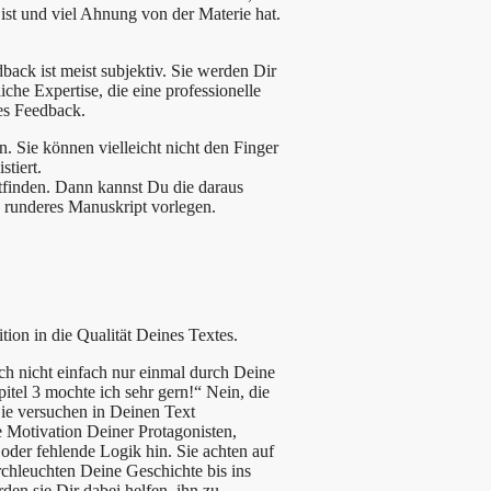
 ist und viel Ahnung von der Materie hat.
back ist meist subjektiv. Sie werden Dir
iche Expertise, die eine professionelle
tes Feedback.
n. Sie können vielleicht nicht den Finger
stiert.
ttfinden. Dann kannst Du die daraus
h runderes Manuskript vorlegen.
tition in die Qualität Deines Textes.
ich nicht einfach nur einmal durch Deine
itel 3 mochte ich sehr gern!“ Nein, die
ie versuchen in Deinen Text
e Motivation Deiner Protagonisten,
der fehlende Logik hin. Sie achten auf
chleuchten Deine Geschichte bis ins
en sie Dir dabei helfen, ihn zu