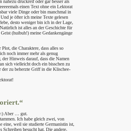
nahezu druckreif oder gar besser als
ieeeeemals einen Text ohne ein Lektorat
ssbar viele Dinge oder bin manchmal in
 Und je öfter ich meine Texte gelesen
rlebe, desto weniger bin ich in der Lage,
atürlich ist alles an der Geschichte für
er Geist (huibuh!) meine Gedankengänge
 Plot, die Charaktere, dass alles so
n sich noch immer mehr als genug
er, der Hinweis darauf, dass die Namen
n sich vielleicht doch ein bisschen zu
 der zu beherzte Griff in die Klischee-
ektorat!
oriert.“
O:) Aber … gut.
 stammen. Ich habe gleich zwei, von
eine, weil sie studierte Germanistin ist,
s Schreiben besucht hat. Die andere,