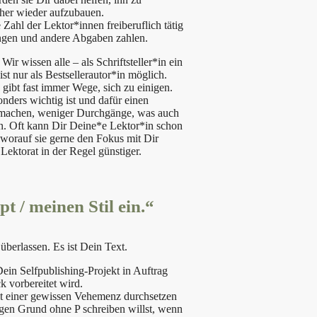
cher wieder aufzubauen.
Zahl der Lektor*innen freiberuflich tätig
ungen und andere Abgaben zahlen.
ir wissen alle – als Schriftsteller*in ein
 nur als Bestsellerautor*in möglich.
 gibt fast immer Wege, sich zu einigen.
nders wichtig ist und dafür einen
zumachen, weniger Durchgänge, was auch
en. Oft kann Dir Deine*e Lektor*in schon
 worauf sie gerne den Fokus mit Dir
Lektorat in der Regel günstiger.
 / meinen Stil ein.“
überlassen. Es ist Dein Text.
ein Selfpublishing-Projekt in Auftrag
 vorbereitet wird.
it einer gewissen Vehemenz durchsetzen
igen Grund ohne P schreiben willst, wenn