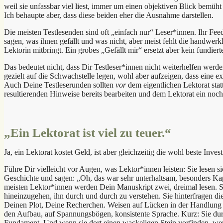
weil sie unfassbar viel liest, immer um einen objektiven Blick bemüht
Ich behaupte aber, dass diese beiden eher die Ausnahme darstellen.
Die meisten Testlesenden sind oft „einfach nur“ Leser*innen. Ihr Feed
sagen, was ihnen gefällt und was nicht, aber meist fehlt die handwerkl
Lektorin mitbringt. Ein grobes „Gefällt mir“ ersetzt aber kein fundier
Das bedeutet nicht, dass Dir Testleser*innen nicht weiterhelfen werde
gezielt auf die Schwachstelle legen, wohl aber aufzeigen, dass eine exi
Auch Deine Testleserunden sollten
vor
dem eigentlichen Lektorat sta
resultierenden Hinweise bereits bearbeiten und dem Lektorat ein noc
„Ein Lektorat ist viel zu teuer.“
Ja, ein Lektorat kostet Geld, ist aber gleichzeitig die wohl beste Inves
Führe Dir vielleicht vor Augen, was Lektor*innen leisten: Sie lesen s
Geschichte und sagen: „Oh, das war sehr unterhaltsam, besonders Kap
meisten Lektor*innen werden Dein Manuskript zwei, dreimal lesen. S
hineinzugehen, ihn durch und durch zu verstehen. Sie hinterfragen di
Deinen Plot, Deine Recherchen. Weisen auf Lücken in der Handlung o
den Aufbau, auf Spannungsbögen, konsistente Sprache. Kurz: Sie dur
Fundament. Und wenn sie dort einen wackeligen Stein vorfinden, werd