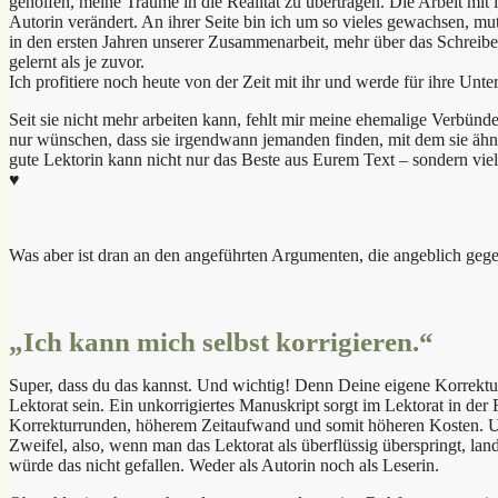
geholfen, meine Träume in die Realität zu übertragen. Die Arbeit mit 
Autorin verändert. An ihrer Seite bin ich um so vieles gewachsen, m
in den ersten Jahren unserer Zusammenarbeit, mehr über das Schreib
gelernt als je zuvor.
Ich profitiere noch heute von der Zeit mit ihr und werde für ihre Unt
Seit sie nicht mehr arbeiten kann, fehlt mir meine ehemalige Verbünd
nur wünschen, dass sie irgendwann jemanden finden, mit dem sie äh
gute Lektorin kann nicht nur das Beste aus Eurem Text – sondern viel
♥
Was aber ist dran an den angeführten Argumenten, die angeblich gege
„Ich kann mich selbst korrigieren.“
Super, dass du das kannst. Und wichtig! Denn Deine eigene Korrektur 
Lektorat sein. Ein unkorrigiertes Manuskript sorgt im Lektorat in der
Korrekturrunden, höherem Zeitaufwand und somit höheren Kosten. U
Zweifel, also, wenn man das Lektorat als überflüssig überspringt, lan
würde das nicht gefallen. Weder als Autorin noch als Leserin.