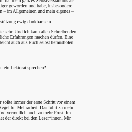
ihr hat mein ganzes Selbstverständnis als
utiger geworden und habe, insbesondere
en – im Allgemeinen und mein eigenes –
erstützung ewig dankbar sein.
ete sehr. Und ich kann allen Schreibenden
nliche Erfahrungen machen dürfen. Eine
leicht auch aus Euch selbst herausholen.
n ein Lektorat sprechen?
sollte immer der erste Schritt
vor
einem
 Regel für Mehrarbeit. Das führt zu mehr
nd vermutlich auch zu mehr Frust. Im
det der direkt bei den Leser*innen. Mir