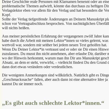
Deine Geschichte reale Personen mit Klarnamen benennt oder an einer
problematische Themen aufwirft, könnte das durchaus zu heftigen Disk
Verlagslektor eben vor allem für den Verlag und hat besonders die V
Kopf.
Sollte der Verlag tiefgreifende Änderungen an Deinem Manuskript pla
schon vor Vertragsabschluss besprochen. Von nachträglichen Überfäll
will nichts heißen.
Aus meiner persönlichen Erfahrung der vergangenen zwölf Jahre kann 
habe durch die Arbeit mit meinen Lektor*innen so vieles gelernt, was 
wertvoll war, sondern mir seither bei jedem neuen Text geholfen hat.
Wenn Du Deiner Lektor*in vertraust und er oder sie Dir einen Hinwe
zuzulassen. Du musst ihn nicht annehmen, aber erlaube Dir, darüber 
wo der Hinweis herkommt, warum man ihn Dir ans Manuskript geschr
Absatz, an dem er steht, verwirfst, – vielleicht findest Du den Grund d
dann dort etwas verändern oder verdeutlichen.
Die wenigsten Anmerkungen sind willkürlich. Natürlich gibt es Dinge
„Geschmackssache“ fallen, aber auch dann ist eine alternative Idee j
kannst Du sie immer noch.
„Es gibt auch schlechte Lektor*innen.“