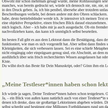
Obwohl mir schon mehrmals gesagt wurde, meine Rohfassungen seien 
manches, was bereits gedruckt sei, würde ich dennoch nie, nie, nie, n
in den Druck geben. Ja, ich bin penibel, übersehe aber trotzdem unfa
Beschreibungen verliebt, bei denen andere mit den Ohren schlackern.
habe, desto betriebsblinder werde ich. Je intensiver ich meinen Text e
eine objektive Perspektive, einen frischen Blick darauf einzunehmen. N
mich logisch. Aber – ich habs mir ja auch ausgedacht. Ob ein fremd
nachvollziehen kann, das kann ich unmöglich selbst beurteilen.
Im besten Fall gibt es aus dem Lektorat dann die Bestätigung, dass der
funktioniert, wie man es sich vorgestellt hat. Aber selbst dann finde
Kleinigkeiten, die sich verbessern lassen. Sei es eine schiefe Metaph
nicht eingängig oder einprägsam genug sind, ein Abschnitt, an dem ma
ausführlich über sein frisch recherchiertes Wissen ausgelassen hat oder
Kiste.
Du willst doch das Beste für Dein Manuskript, oder? Gönn ihm ein L
„Meine Testleser*innen haben schon lekt
Ich würde ja sagen, Deine Testleser*innen haben schon testgelesen. 
Ja, – ein Blick von außen kann natürlich auch von einer Testleser*in
denen ich denke, dass sie großartige Lektorinnen abgeben würden. Die 
selbst schreibt und bestimmt eine Millionen Fortbildungen rund um da