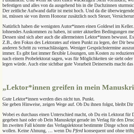
befestigen und alles von da ausgehend bis in die Dachzinnen sturmsi
Der zeitliche Aufwand dafür ist meist hoch. Und da die überwiegende 
ist, müssen sie von ihrem Honorar zusätzlich noch Steuer, Versicher
Natürlich haben die wenigsten Autor*innen einen Goldesel im Keller. W
lohnendes Auskommen zu haben, ist unter aktuellen Bedingungen meist
Dessen sind sich aber auch die allermeisten Lektor*innen bewusst. Es
Z.B., den Fokus des Lektorates auf einen Punkt zu legen, der Dir beso
anderen Schritt zu vernachlässigen. Weniger Gesprächstermine aus
immer. Es gibt fast immer flexible Lösungen, um Kosten zu reduzier
nach einem Probelektorat sagen, was für Möglichkeiten sie sieht oder
legen würde. Auch eine sichtbar gute Vorarbeit Deinerseits macht das 
„Lektor*innen greifen in mein Manuskript
Gute Lektor*innen werden dies nicht tun. Punkt.
Sie geben Hinweise, zeigen Wege auf. Ob Du ihnen folgst, bleibt Dir 
Wobei es durchaus einen Unterschied macht, ob Du ein Lektorat für D
gegeben hast oder ob Dein Manuskript gerade im Verlag für den Druck
Im zweiten Fall könnte das Verlagslektorat bestimmte Dinge schon m
wollen. Keine Ahnung, … wenn Du
Pferd
konsequent und ohne trift