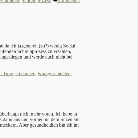
Schreiben
,
Schreibprozess
Kommentar
d da ich ja generell (zu?) wenig Social
aufenden Schreibprozess zu erzählen,
eingestiegen und werde auch nicht bei
of Time
,
Gedanken
,
Kurzgeschichten
,
überhaupt nicht mehr voran. Ich habe in
s dann aus und vorbei mit dem Sitzen am
meckern. Aber gesundheitlich bin ich im