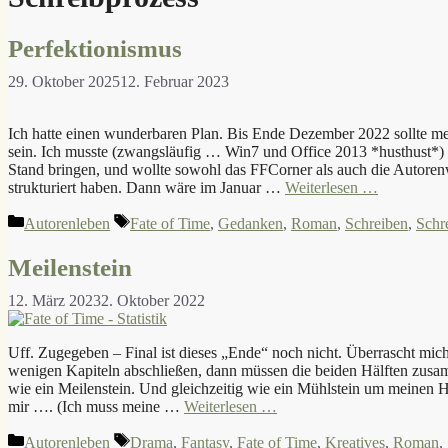
Perfektionismus
29. Oktober 2025
12. Februar 2023
Ich hatte einen wunderbaren Plan. Bis Ende Dezember 2022 sollte me
sein. Ich musste (zwangsläufig … Win7 und Office 2013 *husthust*) 
Stand bringen, und wollte sowohl das FFCorner als auch die Autorenw
strukturiert haben. Dann wäre im Januar …
Weiterlesen …
Kategorien
Schlagwörter
Autorenleben
Fate of Time
,
Gedanken
,
Roman
,
Schreiben
,
Schr
Meilenstein
12. März 2023
2. Oktober 2022
Uff. Zugegeben – Final ist dieses „Ende“ noch nicht. Überrascht mich 
wenigen Kapiteln abschließen, dann müssen die beiden Hälften zusa
wie ein Meilenstein. Und gleichzeitig wie ein Mühlstein um meinen H
mir …. (Ich muss meine …
Weiterlesen …
Kategorien
Schlagwörter
Autorenleben
Drama
,
Fantasy
,
Fate of Time
,
Kreatives
,
Roman
,