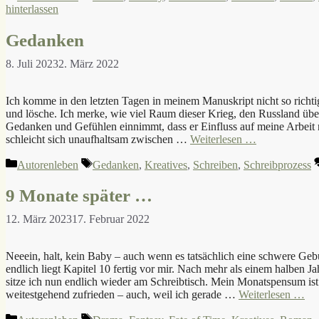
hinterlassen
Gedanken
8. Juli 2023
2. März 2022
Ich komme in den letzten Tagen in meinem Manuskript nicht so richti
und lösche. Ich merke, wie viel Raum dieser Krieg, den Russland übe
Gedanken und Gefühlen einnimmt, dass er Einfluss auf meine Arbeit
schleicht sich unaufhaltsam zwischen …
Weiterlesen …
Kategorien
Schlagwörter
Autorenleben
Gedanken
,
Kreatives
,
Schreiben
,
Schreibprozess
9 Monate später …
12. März 2023
17. Februar 2022
Neeein, halt, kein Baby – auch wenn es tatsächlich eine schwere Gebu
endlich liegt Kapitel 10 fertig vor mir. Nach mehr als einem halben 
sitze ich nun endlich wieder am Schreibtisch. Mein Monatspensum ist 
weitestgehend zufrieden – auch, weil ich gerade …
Weiterlesen …
Kategorien
Schlagwörter