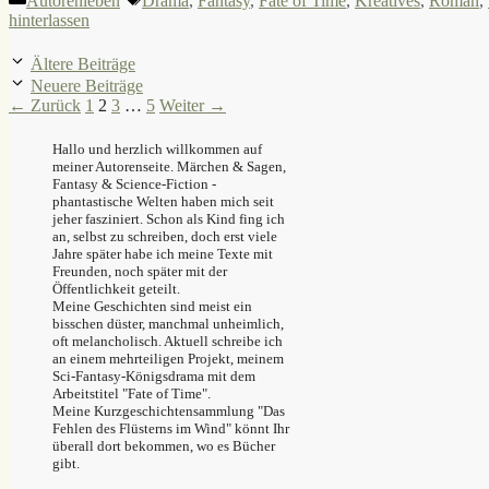
Autorenleben
Drama
,
Fantasy
,
Fate of Time
,
Kreatives
,
Roman
,
hinterlassen
Ältere Beiträge
Neuere Beiträge
Seite
Seite
Seite
Seite
←
Zurück
1
2
3
…
5
Weiter
→
Hallo und herzlich willkommen auf
meiner Autorenseite. Märchen & Sagen,
Fantasy & Science-Fiction -
phantastische Welten haben mich seit
jeher fasziniert. Schon als Kind fing ich
an, selbst zu schreiben, doch erst viele
Jahre später habe ich meine Texte mit
Freunden, noch später mit der
Öffentlichkeit geteilt.
Meine Geschichten sind meist ein
bisschen düster, manchmal unheimlich,
oft melancholisch. Aktuell schreibe ich
an einem mehrteiligen Projekt, meinem
Sci-Fantasy-Königsdrama mit dem
Arbeitstitel "Fate of Time".
Meine Kurzgeschichtensammlung "Das
Fehlen des Flüsterns im Wind" könnt Ihr
überall dort bekommen, wo es Bücher
gibt.