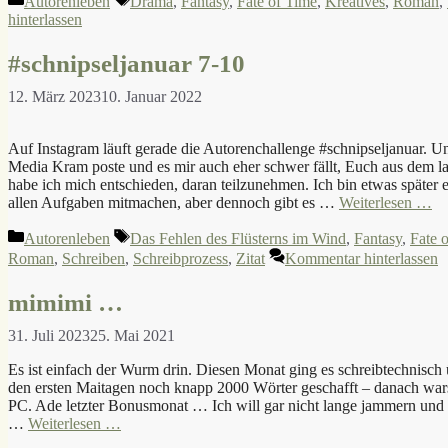
Autorenleben
Drama
,
Fantasy
,
Fate of Time
,
Kreatives
,
Roman
,
hinterlassen
#schnipseljanuar 7-10
12. März 2023
10. Januar 2022
Auf Instagram läuft gerade die Autorenchallenge #schnipseljanuar. Un
Media Kram poste und es mir auch eher schwer fällt, Euch aus dem l
habe ich mich entschieden, daran teilzunehmen. Ich bin etwas später 
allen Aufgaben mitmachen, aber dennoch gibt es …
Weiterlesen …
Kategorien
Schlagwörter
Autorenleben
Das Fehlen des Flüsterns im Wind
,
Fantasy
,
Fate 
Roman
,
Schreiben
,
Schreibprozess
,
Zitat
Kommentar hinterlassen
mimimi …
31. Juli 2023
25. Mai 2021
Es ist einfach der Wurm drin. Diesen Monat ging es schreibtechnisch 
den ersten Maitagen noch knapp 2000 Wörter geschafft – danach war
PC. Ade letzter Bonusmonat … Ich will gar nicht lange jammern und 
…
Weiterlesen …