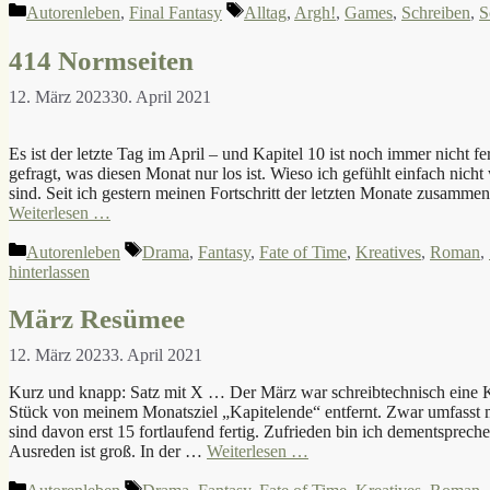
Kategorien
Schlagwörter
Autorenleben
,
Final Fantasy
Alltag
,
Argh!
,
Games
,
Schreiben
,
S
414 Normseiten
12. März 2023
30. April 2021
Es ist der letzte Tag im April – und Kapitel 10 ist noch immer nicht 
gefragt, was diesen Monat nur los ist. Wieso ich gefühlt einfach nic
sind. Seit ich gestern meinen Fortschritt der letzten Monate zusamme
Weiterlesen …
Kategorien
Schlagwörter
Autorenleben
Drama
,
Fantasy
,
Fate of Time
,
Kreatives
,
Roman
,
hinterlassen
März Resümee
12. März 2023
3. April 2021
Kurz und knapp: Satz mit X … Der März war schreibtechnisch eine Ka
Stück von meinem Monatsziel „Kapitelende“ entfernt. Zwar umfasst m
sind davon erst 15 fortlaufend fertig. Zufrieden bin ich dementspreche
Ausreden ist groß. In der …
Weiterlesen …
Kategorien
Schlagwörter