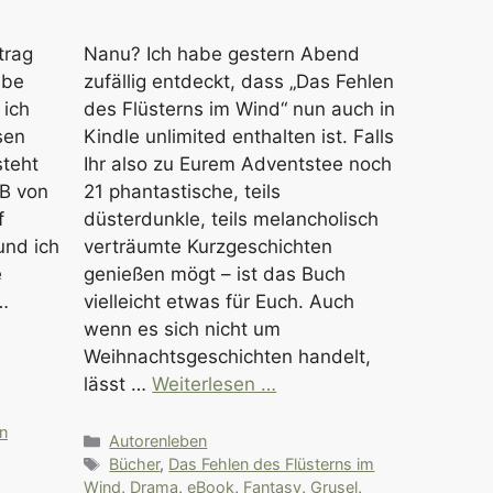
trag
Nanu? Ich habe gestern Abend
abe
zufällig entdeckt, dass „Das Fehlen
 ich
des Flüsterns im Wind“ nun auch in
sen
Kindle unlimited enthalten ist. Falls
steht
Ihr also zu Eurem Adventstee noch
uB von
21 phantastische, teils
f
düsterdunkle, teils melancholisch
und ich
verträumte Kurzgeschichten
e
genießen mögt – ist das Buch
…
vielleicht etwas für Euch. Auch
wenn es sich nicht um
Weihnachtsgeschichten handelt,
lässt …
Weiterlesen …
,
on
Kategorien
Autorenleben
Schlagwörter
Bücher
,
Das Fehlen des Flüsterns im
Wind
,
Drama
,
eBook
,
Fantasy
,
Grusel
,