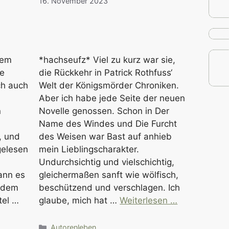
16. November 2023
nem
*hachseufz* Viel zu kurz war sie,
ie
die Rückkehr in Patrick Rothfuss‘
ch auch
Welt der Königsmörder Chroniken.
Aber ich habe jede Seite der neuen
n
Novelle genossen. Schon in Der
Name des Windes und Die Furcht
, und
des Weisen war Bast auf anhieb
gelesen
mein Lieblingscharakter.
Undurchsichtig und vielschichtig,
ann es
gleichermaßen sanft wie wölfisch,
erdem
beschützend und verschlagen. Ich
tel …
glaube, mich hat …
Weiterlesen …
Kategorien
Autorenleben