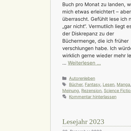
Buch pro Monat zu landen, 
mich etwas erleichtert – abe
überrascht. Gefühlt lese ich 
„gar nicht“. Vermutlich liegt e
der Diskrepanz zu der
Büchermenge, die ich früher
verschlungen habe. Ich würd
wirklich gerne wieder mehr l
…
Weiterlesen …
Kategorien
Autorenleben
Schlagwörter
Bücher
,
Fantasy
,
Lesen
,
Manga
Meinung
,
Rezension
,
Science Ficti
Kommentar hinterlassen
Lesejahr 2023