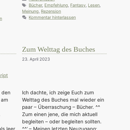
Schlagwörter
Bücher
,
Empfehlung
,
Fantasy
,
Lesen
,
Meinung
,
Rezension
,
Kommentar hinterlassen
on
Zum Welttag des Buches
23. April 2023
r den
Ich dachte, ich zeige Euch zum
t am
Welttag des Buches mal wieder ein
paar – Überraschung – Bücher. ^^
,
Zum einen jene, die mich aktuell
begleiten – oder begleiten sollten.
ls leer
^^‘ – Meinen letzten Neuzugang: