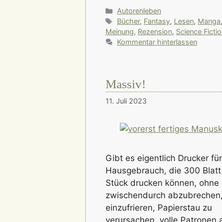
Kategorien
Autorenleben
Schlagwörter
Bücher
,
Fantasy
,
Lesen
,
Manga
Meinung
,
Rezension
,
Science Ficti
Kommentar hinterlassen
Massiv!
11. Juli 2023
Gibt es eigentlich Drucker fü
Hausgebrauch, die 300 Blat
Stück drucken können, ohne
zwischendurch abzubrechen
einzufrieren, Papierstau zu
verursachen, volle Patronen a