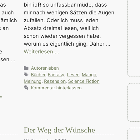
was
bin idR so unfassbar müde, dass
r auch
mir nach wenigen Sätzen die Augen
nämlich
zufallen. Oder ich muss jeden
s an
Absatz dreimal lesen, weil ich
schon wieder vergessen habe,
worum es eigentlich ging. Daher …
e
Weiterlesen …
esen …
Kategorien
Autorenleben
Schlagwörter
Bücher
,
Fantasy
,
Lesen
,
Manga
,
Meinung
,
Rezension
,
Science Fiction
Kommentar hinterlassen
,
on
Der Weg der Wünsche