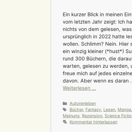
Ein kurzer Blick in meinen Ein
vom letzten Jahr zeigt: Ich h
nichts von dem gelesen, was
ursprünglich in 2022 hatte le
wollen. Schlimm? Nein. Hier 
ein winzig kleiner (*hust*) S
rund 300 Büchern, die darau
warten, gelesen zu werden, 
freue mich auf jedes einzeln
davon. Aber wenn es daran 
Weiterlesen …
Kategorien
Autorenleben
Schlagwörter
Bücher
,
Fantasy
,
Lesen
,
Manga
Meinung
,
Rezension
,
Science Ficti
Kommentar hinterlassen