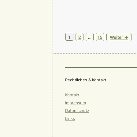
Seite
Seite
Seite
1
2
…
15
Weiter
→
Rechtliches & Kontakt
Kontakt
Impressum
Datenschutz
Links