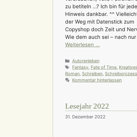
zu betiteln …? Ich bin für jed
Hinweis dankbar. ^^ Vielleich
der Weg mit Datenstick zum
Copyshop doch Zeit und Ner
Wie dem auch sei – nach nur
Weiterlesen …
Kategorien
Autorenleben
Schlagwörter
Fantasy
,
Fate of Time
,
Kreative
Roman
,
Schreiben
,
Schreibprozes
Kommentar hinterlassen
Lesejahr 2022
31. Dezember 2022