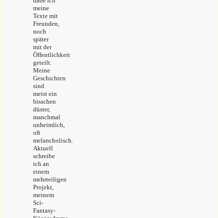
habe ich
meine
Texte mit
Freunden,
noch
später
mit der
Öffentlichkeit
geteilt.
Meine
Geschichten
sind
meist ein
bisschen
düster,
manchmal
unheimlich,
oft
melancholisch.
Aktuell
schreibe
ich an
einem
mehrteiligen
Projekt,
meinem
Sci-
Fantasy-