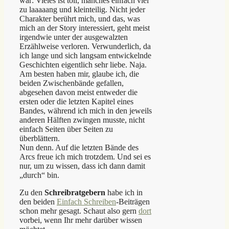
war: Vieles ist toll, manches einfach viel
zu laaaaang und kleinteilig. Nicht jeder
Charakter berührt mich, und das, was
mich an der Story interessiert, geht meist
irgendwie unter der ausgewalzten
Erzählweise verloren. Verwunderlich, da
ich lange und sich langsam entwickelnde
Geschichten eigentlich sehr liebe. Naja.
Am besten haben mir, glaube ich, die
beiden Zwischenbände gefallen,
abgesehen davon meist entweder die
ersten oder die letzten Kapitel eines
Bandes, während ich mich in den jeweils
anderen Hälften zwingen musste, nicht
einfach Seiten über Seiten zu
überblättern.
Nun denn. Auf die letzten Bände des
Arcs freue ich mich trotzdem. Und sei es
nur, um zu wissen, dass ich dann damit
„durch“ bin.
Zu den
Schreibratgebern
habe ich in
den beiden
Einfach Schreiben
-Beiträgen
schon mehr gesagt. Schaut also gern
dort
vorbei, wenn Ihr mehr darüber wissen