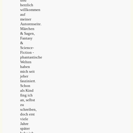
und
herzlich
willkommen
auf
meiner
Autorenseite.
Märchen
& Sagen,
Fantasy
&
Science-
Fiction -
phantastische
Welten
haben
mich seit
jeher
fasziniert.
Schon
als Kind
fing ich
an, selbst
zu
schreiben,
doch erst
viele
Jahre
später