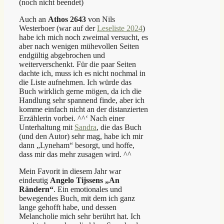
(noch nicht beendet)
Auch an
Athos 2643
von Nils
Westerboer (war auf der
Leseliste 2024
)
habe ich mich noch zweimal versucht, es
aber nach wenigen mühevollen Seiten
endgültig abgebrochen und
weiterverschenkt. Für die paar Seiten
dachte ich, muss ich es nicht nochmal in
die Liste aufnehmen. Ich würde das
Buch wirklich gerne mögen, da ich die
Handlung sehr spannend finde, aber ich
komme einfach nicht an der distanzierten
Erzählerin vorbei. ^^‘ Nach einer
Unterhaltung mit
Sandra
, die das Buch
(und den Autor) sehr mag, habe ich mir
dann „Lyneham“ besorgt, und hoffe,
dass mir das mehr zusagen wird. ^^
Mein Favorit in diesem Jahr war
eindeutig
Angelo Tijssens „An
Rändern“
. Ein emotionales und
bewegendes Buch, mit dem ich ganz
lange gehofft habe, und dessen
Melancholie mich sehr berührt hat. Ich