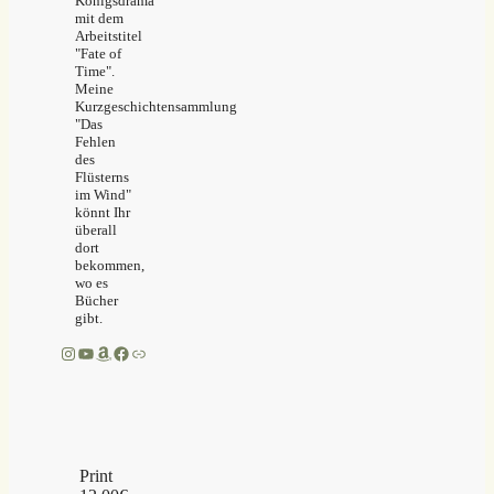
Königsdrama
mit dem
Arbeitstitel
"Fate of
Time".
Meine
Kurzgeschichtensammlung
"Das
Fehlen
des
Flüsterns
im Wind"
könnt Ihr
überall
dort
bekommen,
wo es
Bücher
gibt.
Instagram
YouTube
Amazon
Facebook
Link
Print