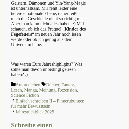
Geistern, Dämonen und Yin-Yang-Magie
ist unterhaltsam. Mir fehlt leider eine
tiefere emotionale Ebene, daher reißt
mich die Geschichte nicht so richtig mit.
Aber man kann nicht alles haben. :) Mal
schauen, ob ich das Prequel „
Kinder des
Fegefeuers
“ im neuen Jahr noch lesen
werde oder ob ich genug aus dem
Universum habe.
Was waren Eure Jahreshighlights? Was
sollte man davon unbedingt gelesen
haben? :)
Kategorien
Schlagwörter
Autorenleben
Bücher
,
Fantasy
,
Lesen
,
Manga
,
Meinung
,
Rezension
,
Science Fiction
Einfach schreiben II – Fingerübungen
für mehr Bewusstsein
Jahresrückblick 2025
Schreibe einen