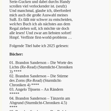
Serie-Gucken und dabei durchs Handy
scrollen viel verlockender ist. (seufz)
Und manchmal, glaube ich, überfordert
mich auch die große Auswahl meines
SuB. Es fällt mir schwer zu entscheiden,
welches
Buch ich als nächstes aus dem
Regal ziehen soll, ich möchte sie doch
alle lesen! Und zwar am liebsten sofort!
Hmpf. Verflixte first-world-problems …
Folgende Titel habe ich 2025 gelesen:
Bücher:
01. Brandon Sanderson – Die Worte des
Lichts (Re-Read) (Sturmlicht-Chroniken
3) ****
02. Brandon Sanderson – Die Stürme
des Zorns (Re-Read) (Sturmlicht-
Chroniken 4) ****
03. Angelo Tijssens – An Rändern
*****
04. Brandon Sanderson – Tänzerin am
Abgrund (Sturmlicht-Chroniken 4.5)
****