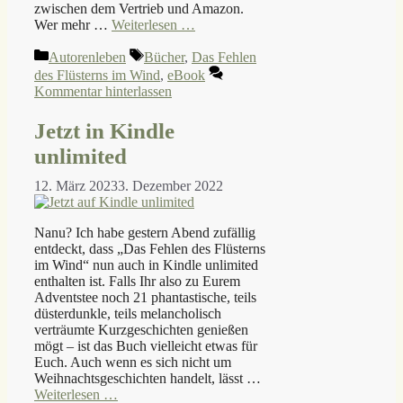
zwischen dem Vertrieb und Amazon.
Wer mehr …
Weiterlesen …
Kategorien
Schlagwörter
Autorenleben
Bücher
,
Das Fehlen
des Flüsterns im Wind
,
eBook
Kommentar hinterlassen
Jetzt in Kindle
unlimited
12. März 2023
3. Dezember 2022
Nanu? Ich habe gestern Abend zufällig
entdeckt, dass „Das Fehlen des Flüsterns
im Wind“ nun auch in Kindle unlimited
enthalten ist. Falls Ihr also zu Eurem
Adventstee noch 21 phantastische, teils
düsterdunkle, teils melancholisch
verträumte Kurzgeschichten genießen
mögt – ist das Buch vielleicht etwas für
Euch. Auch wenn es sich nicht um
Weihnachtsgeschichten handelt, lässt …
Weiterlesen …