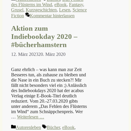
des Flüsterns im Wind
,
eBook
,
Fantasy
,
Grusel
,
Kurzgeschichten
,
Lesen
,
Science
Fiction
Kommentar hinterlassen
Aktion zum
Indiebookday 2020 –
#bücherhamstern
12. März 2023
20. März 2020
Ganz ehrlich – was kann man zur Zeit
Besseres tun, als zuhause zu bleiben und
die Nase in ein Buch zu stecken?! Mir
fällt nicht besonders viel ein ;) Anlässlich
des Indiebookdays 2020 hat der acabus
Verlag einige E-Book-Titel deutlich
reduziert. Vom 20.-27.03.2020 gibts
unter anderem „Das Fehlen des Flüsterns
im Wind“ zum Schnäppchenpreis. Wer
…
Weiterlesen …
Kategorien
Schlagwörter
Autorenleben
Bücher
,
eBook
,