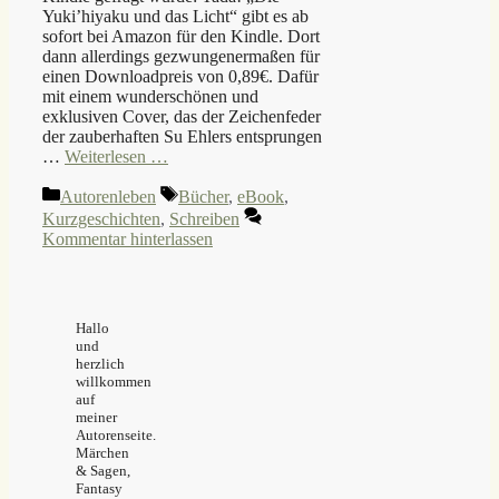
Yuki’hiyaku und das Licht“ gibt es ab
sofort bei Amazon für den Kindle. Dort
dann allerdings gezwungenermaßen für
einen Downloadpreis von 0,89€. Dafür
mit einem wunderschönen und
exklusiven Cover, das der Zeichenfeder
der zauberhaften Su Ehlers entsprungen
…
Weiterlesen …
Kategorien
Schlagwörter
Autorenleben
Bücher
,
eBook
,
Kurzgeschichten
,
Schreiben
Kommentar hinterlassen
Hallo
und
herzlich
willkommen
auf
meiner
Autorenseite.
Märchen
& Sagen,
Fantasy