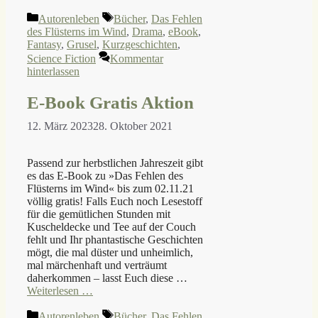
Kategorien
Schlagwörter
Autorenleben
Bücher
,
Das Fehlen
des Flüsterns im Wind
,
Drama
,
eBook
,
Fantasy
,
Grusel
,
Kurzgeschichten
,
Science Fiction
Kommentar
hinterlassen
E-Book Gratis Aktion
12. März 2023
28. Oktober 2021
Passend zur herbstlichen Jahreszeit gibt
es das E-Book zu »Das Fehlen des
Flüsterns im Wind« bis zum 02.11.21
völlig gratis! Falls Euch noch Lesestoff
für die gemütlichen Stunden mit
Kuscheldecke und Tee auf der Couch
fehlt und Ihr phantastische Geschichten
mögt, die mal düster und unheimlich,
mal märchenhaft und verträumt
daherkommen – lasst Euch diese …
Weiterlesen …
Kategorien
Schlagwörter
Autorenleben
Bücher
,
Das Fehlen