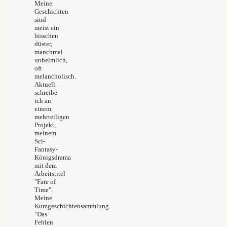
Meine
Geschichten
sind
meist ein
bisschen
düster,
manchmal
unheimlich,
oft
melancholisch.
Aktuell
schreibe
ich an
einem
mehrteiligen
Projekt,
meinem
Sci-
Fantasy-
Königsdrama
mit dem
Arbeitstitel
"Fate of
Time".
Meine
Kurzgeschichtensammlung
"Das
Fehlen