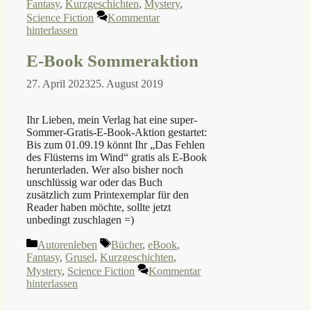
Fantasy
,
Kurzgeschichten
,
Mystery
,
Science Fiction
Kommentar
hinterlassen
E-Book Sommeraktion
27. April 2023
25. August 2019
Ihr Lieben, mein Verlag hat eine super-
Sommer-Gratis-E-Book-Aktion gestartet:
Bis zum 01.09.19 könnt Ihr „Das Fehlen
des Flüsterns im Wind“ gratis als E-Book
herunterladen. Wer also bisher noch
unschlüssig war oder das Buch
zusätzlich zum Printexemplar für den
Reader haben möchte, sollte jetzt
unbedingt zuschlagen =)
Kategorien
Schlagwörter
Autorenleben
Bücher
,
eBook
,
Fantasy
,
Grusel
,
Kurzgeschichten
,
Mystery
,
Science Fiction
Kommentar
hinterlassen