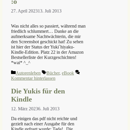
:o
27. April 2023
13. Juli 2013
Was nicht alles so passiert, während man
friedlich schlummert… Danke an die
aufmerksame Nachtwächterin, die mir
den Screenshot geschickt hat! Zu sehen
ist hier der Status der Yuki`hiyaku-
Kindle-Edition. Platz 22 in der Amazon
Bestsellerliste der Kurzgeschichten!
*wai* ^_^
Kategorien
Schlagwörter
Autorenleben
Bücher
,
eBook
Kommentar hinterlassen
Die Yukis für den
Kindle
12. März 2023
6. Juli 2013
Da einigen das pdf nicht reichte und
gezielt nach einer Ausgabe für den
Kindle gefragt wurde: Tada! „Die