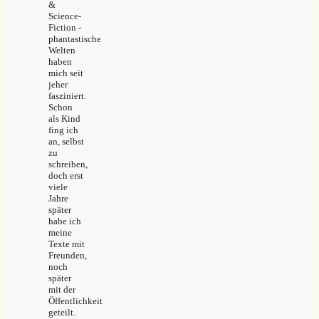
&
Science-
Fiction -
phantastische
Welten
haben
mich seit
jeher
fasziniert.
Schon
als Kind
fing ich
an, selbst
zu
schreiben,
doch erst
viele
Jahre
später
habe ich
meine
Texte mit
Freunden,
noch
später
mit der
Öffentlichkeit
geteilt.