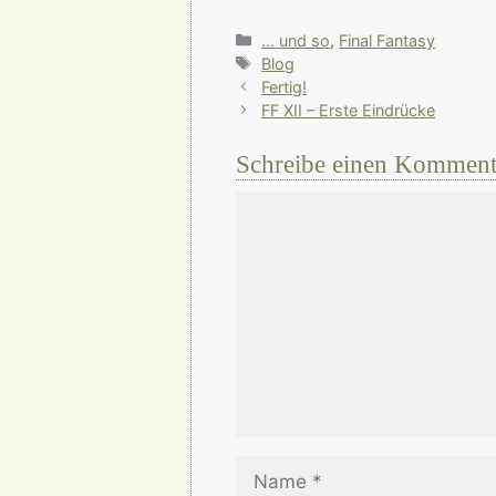
Kategorien
... und so
,
Final Fantasy
Schlagwörter
Blog
Fertig!
FF XII – Erste Eindrücke
Schreibe einen Komment
Kommentar
Name