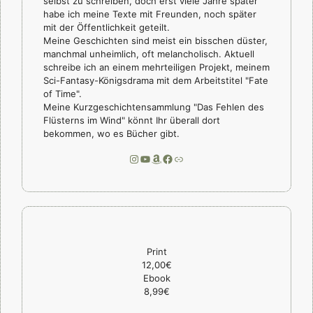
selbst zu schreiben, doch erst viele Jahre später
habe ich meine Texte mit Freunden, noch später
mit der Öffentlichkeit geteilt.
Meine Geschichten sind meist ein bisschen düster,
manchmal unheimlich, oft melancholisch. Aktuell
schreibe ich an einem mehrteiligen Projekt, meinem
Sci-Fantasy-Königsdrama mit dem Arbeitstitel "Fate
of Time".
Meine Kurzgeschichtensammlung "Das Fehlen des
Flüsterns im Wind" könnt Ihr überall dort
bekommen, wo es Bücher gibt.
Instagram
YouTube
Amazon
Facebook
Link
Print
12,00€
Ebook
8,99€