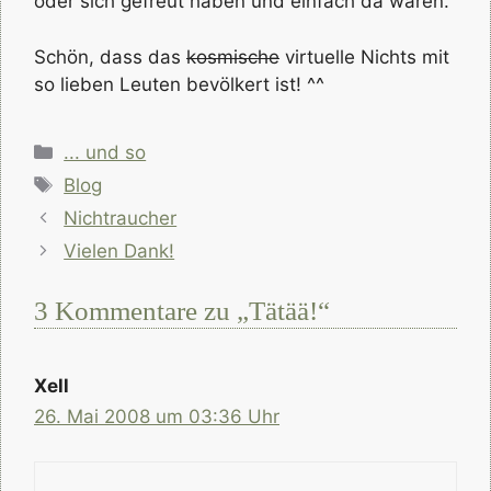
oder sich gefreut haben und einfach da waren.
Schön, dass das
kosmische
virtuelle Nichts mit
so lieben Leuten bevölkert ist! ^^
Kategorien
... und so
Schlagwörter
Blog
Nichtraucher
Vielen Dank!
3 Kommentare zu „Tätää!“
Xell
26. Mai 2008 um 03:36 Uhr