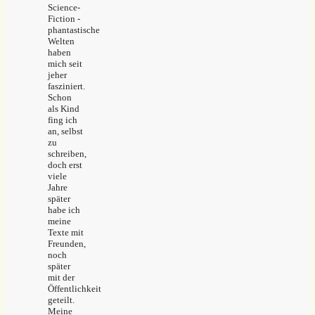
Science-
Fiction -
phantastische
Welten
haben
mich seit
jeher
fasziniert.
Schon
als Kind
fing ich
an, selbst
zu
schreiben,
doch erst
viele
Jahre
später
habe ich
meine
Texte mit
Freunden,
noch
später
mit der
Öffentlichkeit
geteilt.
Meine