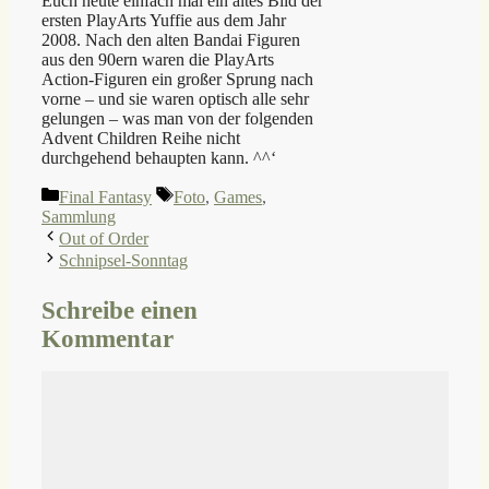
Euch heute einfach mal ein altes Bild der
ersten PlayArts Yuffie aus dem Jahr
2008. Nach den alten Bandai Figuren
aus den 90ern waren die PlayArts
Action-Figuren ein großer Sprung nach
vorne – und sie waren optisch alle sehr
gelungen – was man von der folgenden
Advent Children Reihe nicht
durchgehend behaupten kann. ^^‘
Kategorien
Schlagwörter
Final Fantasy
Foto
,
Games
,
Sammlung
Out of Order
Schnipsel-Sonntag
Schreibe einen
Kommentar
Kommentar