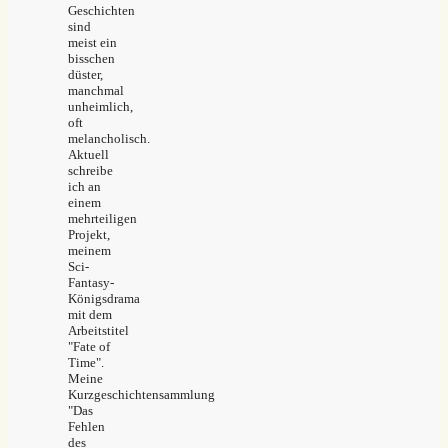
Geschichten
sind
meist ein
bisschen
düster,
manchmal
unheimlich,
oft
melancholisch.
Aktuell
schreibe
ich an
einem
mehrteiligen
Projekt,
meinem
Sci-
Fantasy-
Königsdrama
mit dem
Arbeitstitel
"Fate of
Time".
Meine
Kurzgeschichtensammlung
"Das
Fehlen
des