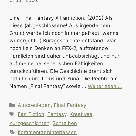
6. Juli 2002
Eine Final Fantasy X Fanfiction. (2002) Als
diese (abgeschlossene! Aus irgendeinem
Grund werde ich noch immer gefragt, wanns
weitergeht…) Kurzgeschichte entstand, war
noch kein Denken an FFX-2, auftretende
Parallelen sind daher unbeabsichtigt und nur
auf meine hellseherischen Fähigkeiten
zurückzuführen. Die Geschichte dreht sich
natürlich um Tidus und Yuna. Die Rechte am
Namen „Final Fantasy“ sowie …
Weiterlesen …
Kategorien
Autorenleben
,
Final Fantasy
Schlagwörter
Fan Fiction
,
Fantasy
,
Kreatives
,
Kurzgeschichten
,
Schreiben
Kommentar hinterlassen