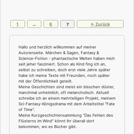
Seite
Seite
1
…
6
Seite
←
Zurück
7
Hallo und herzlich willkommen auf meiner
Autorenseite. Märchen & Sagen, Fantasy &
Science-Fiction - phantastische Welten haben mich
seit jeher fasziniert. Schon als Kind fing ich an,
selbst zu schreiben, doch erst viele Jahre später
habe ich meine Texte mit Freunden, noch später
mit der Öffentlichkeit geteilt.
Meine Geschichten sind meist ein bisschen düster,
manchmal unheimlich, oft melancholisch. Aktuell
schreibe ich an einem mehrteiligen Projekt, meinem
Sci-Fantasy-Königsdrama mit dem Arbeitstitel "Fate
of Time".
Meine Kurzgeschichtensammlung "Das Fehlen des
Flüsterns im Wind" könnt Ihr überall dort
bekommen, wo es Bücher gibt.