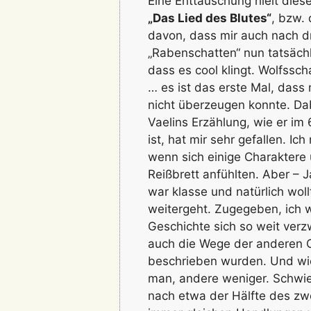
Eine Enttäuschung hielt dies
„Das Lied des Blutes“
, bzw.
davon, dass mir auch nach dr
„Rabenschatten“ nun tatsächl
dass es cool klingt. Wolfssc
… es ist das erste Mal, dass 
nicht überzeugen konnte. Dab
Vaelins Erzählung, wie er i
ist, hat mir sehr gefallen. I
wenn sich einige Charaktere
Reißbrett anfühlten. Aber –
war klasse und natürlich wol
weitergeht. Zugegeben, ich w
Geschichte sich so weit verz
auch die Wege der anderen C
beschrieben wurden. Und wie
man, andere weniger. Schwier
nach etwa der Hälfte des zw