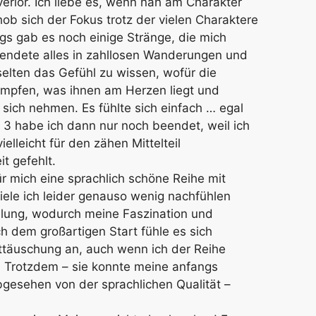
rlor. Ich liebe es, wenn nah am Charakter
hob sich der Fokus trotz der vielen Charaktere
gs gab es noch einige Stränge, die mich
 endete alles in zahllosen Wanderungen und
selten das Gefühl zu wissen, wofür die
kämpfen, was ihnen am Herzen liegt und
 sich nehmen. Es fühlte sich einfach … egal
 3 habe ich dann nur noch beendet, weil ich
elleicht für den zähen Mittelteil
t gefehlt.
ür mich eine sprachlich schöne Reihe mit
iele ich leider genauso wenig nachfühlen
lung, wodurch meine Faszination und
h dem großartigen Start fühle es sich
ttäuschung an, auch wenn ich der Reihe
. Trotzdem – sie konnte meine anfangs
gesehen von der sprachlichen Qualität –