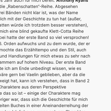
es Jahr auch für mich bereit:
Anthony Ryans
 die „Rabenschatten“-Reihe. Abgesehen
ei Bänden nicht klar ist, was der Name
ich mit der Geschichte zu tun hat (außer,
hatten würde ich trotzdem besser verstehen),
mich eine blind gekaufte Klett-Cotta Reihe
ei hatte der erste Band so viel versprochen!
m 6. Orden aufwuchs und zu dem wurde, der er
ch mochte das Erzähltempo und den Stil, auch
 und Handlungen für mich etwas zu sehr nach
 Jammern auf hohem Niveau. Der erste Band
lte ich am Ende unbedingt wissen, wie es
äre gern bei Vaelin geblieben, aber da die
weigt hat, kann ich verstehen, dass in Band 2
haraktere aus deren Perspektive
 das so ist – einige der Charaktere mag
iger war, dass sich die Geschichte für mich
eiten Buches in einer Aneinanderreihung der