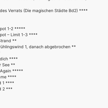
 des Verrats (Die magischen Städte Bd2) ****
pot 1-2 *****
pot – Limit 1-3 ****
Strand **
Frühlingswind 1, danach abgebrochen **
*
dich ****
r See **
 Again *****
ame ****
 1 ****
 2 ***