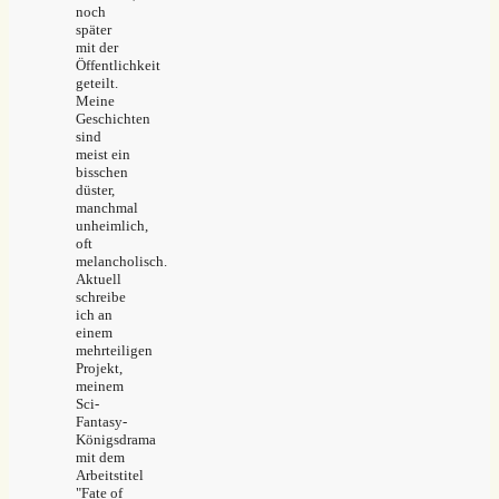
noch
später
mit der
Öffentlichkeit
geteilt.
Meine
Geschichten
sind
meist ein
bisschen
düster,
manchmal
unheimlich,
oft
melancholisch.
Aktuell
schreibe
ich an
einem
mehrteiligen
Projekt,
meinem
Sci-
Fantasy-
Königsdrama
mit dem
Arbeitstitel
"Fate of