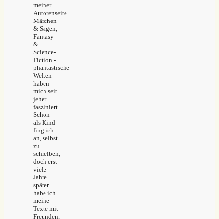
meiner
Autorenseite.
Märchen
& Sagen,
Fantasy
&
Science-
Fiction -
phantastische
Welten
haben
mich seit
jeher
fasziniert.
Schon
als Kind
fing ich
an, selbst
zu
schreiben,
doch erst
viele
Jahre
später
habe ich
meine
Texte mit
Freunden,