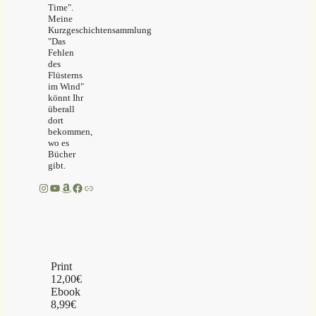
Time".
Meine
Kurzgeschichtensammlung
"Das
Fehlen
des
Flüsterns
im Wind"
könnt Ihr
überall
dort
bekommen,
wo es
Bücher
gibt.
Instagram
YouTube
Amazon
Facebook
Link
Print
12,00€
Ebook
8,99€