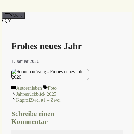
Menü
Frohes neues Jahr
1. Januar 2026
Kategorien
Schlagwörter
Autorenleben
Foto
Jahresrückblick 2025
KapitelZwei #1 – Zwei
Schreibe einen
Kommentar
Kommentar