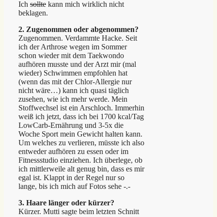
Ich
sollte
kann mich wirklich nicht
beklagen.
2. Zugenommen oder abgenommen?
Zugenommen. Verdammte Hacke. Seit
ich der Arthrose wegen im Sommer
schon wieder mit dem Taekwondo
aufhören musste und der Arzt mir (mal
wieder) Schwimmen empfohlen hat
(wenn das mit der Chlor-Allergie nur
nicht wäre…) kann ich quasi täglich
zusehen, wie ich mehr werde. Mein
Stoffwechsel ist ein Arschloch. Immerhin
weiß ich jetzt, dass ich bei 1700 kcal/Tag
LowCarb-Ernährung und 3-5x die
Woche Sport mein Gewicht halten kann.
Um welches zu verlieren, müsste ich also
entweder aufhören zu essen oder im
Fitnessstudio einziehen. Ich überlege, ob
ich mittlerweile alt genug bin, dass es mir
egal ist. Klappt in der Regel nur so
lange, bis ich mich auf Fotos sehe -.-
3. Haare länger oder kürzer?
Kürzer. Mutti sagte beim letzten Schnitt