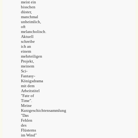
meist ein
bisschen
düster,
manchmal
unheimlich,
oft
melancholisch.
Aktuell
schreibe
ich an
einem
mehrteiligen
Projekt,
meinem
Sci-
Fantasy-
Königsdrama
mit dem
Arbeitstitel
"Fate of
Time".
Meine
Kurzgeschichtensammlung
"Das
Fehlen
des
Flüsterns
im Wind"