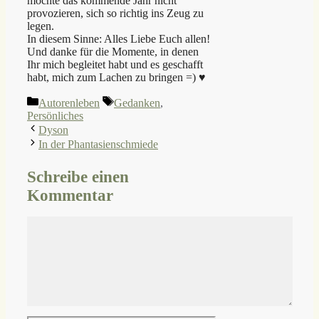
möchte das kommende Jahr nicht
provozieren, sich so richtig ins Zeug zu
legen.
In diesem Sinne: Alles Liebe Euch allen!
Und danke für die Momente, in denen
Ihr mich begleitet habt und es geschafft
habt, mich zum Lachen zu bringen =) ♥
Kategorien
Schlagwörter
Autorenleben
Gedanken
,
Persönliches
Dyson
In der Phantasienschmiede
Schreibe einen
Kommentar
Kommentar