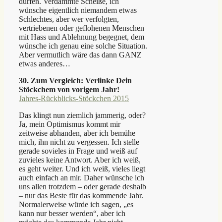
dürfen. Verdammte Scheiße, ich
wünsche eigentlich niemandem etwas
Schlechtes, aber wer verfolgten,
vertriebenen oder geflohenen Menschen
mit Hass und Ablehnung begegnet, dem
wünsche ich genau eine solche Situation.
Aber vermutlich wäre das dann GANZ
etwas anderes…
30. Zum Vergleich: Verlinke Dein
Stöckchem von vorigem Jahr!
Jahres-Rückblicks-Stöckchen 2015
Das klingt nun ziemlich jammerig, oder?
Ja, mein Optimismus kommt mir
zeitweise abhanden, aber ich bemühe
mich, ihn nicht zu vergessen. Ich stelle
gerade sovieles in Frage und weiß auf
zuvieles keine Antwort. Aber ich weiß,
es geht weiter. Und ich weiß, vieles liegt
auch einfach an mir. Daher wünsche ich
uns allen trotzdem – oder gerade deshalb
– nur das Beste für das kommende Jahr.
Normalerweise würde ich sagen, „es
kann nur besser werden“, aber ich