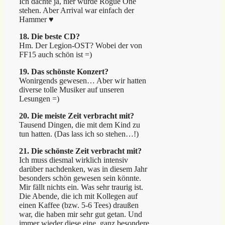
Ich dachte ja, hier würde Rogue One
stehen. Aber Arrival war einfach der
Hammer ♥
18. Die beste CD?
Hm. Der Legion-OST? Wobei der von
FF15 auch schön ist =)
19. Das schönste Konzert?
Wonirgends gewesen… Aber wir hatten
diverse tolle Musiker auf unseren
Lesungen =)
20. Die meiste Zeit verbracht mit?
Tausend Dingen, die mit dem Kind zu
tun hatten. (Das lass ich so stehen…!)
21. Die schönste Zeit verbracht mit?
Ich muss diesmal wirklich intensiv
darüber nachdenken, was in diesem Jahr
besonders schön gewesen sein könnte.
Mir fällt nichts ein. Was sehr traurig ist.
Die Abende, die ich mit Kollegen auf
einen Kaffee (bzw. 5-6 Tees) draußen
war, die haben mir sehr gut getan. Und
immer wieder diese eine, ganz besondere