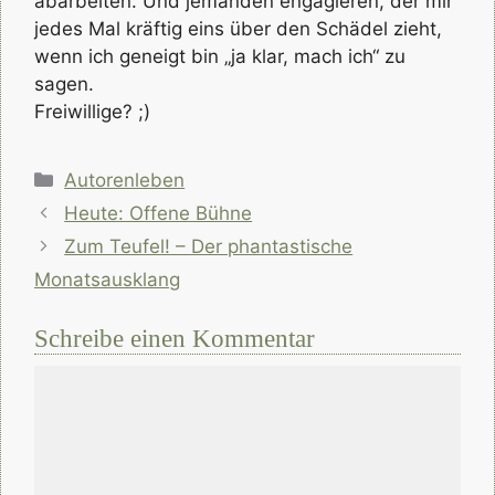
abarbeiten. Und jemanden engagieren, der mir
jedes Mal kräftig eins über den Schädel zieht,
wenn ich geneigt bin „ja klar, mach ich“ zu
sagen.
Freiwillige? ;)
Kategorien
Autorenleben
Heute: Offene Bühne
Zum Teufel! – Der phantastische
Monatsausklang
Schreibe einen Kommentar
Kommentar