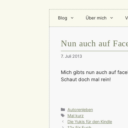
Blog
Über mich
V
Nun auch auf Fac
7. Juli 2013
Mich gibts nun auch auf fac
Schaut doch mal rein!
Kategorien
Autorenleben
Schlagwörter
Mal kurz
Die Yukis für den Kindle
12x für Euch