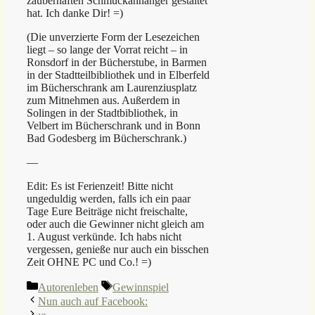
zauberhaften Schmuckanhänger gestaltet
hat. Ich danke Dir! =)
(Die unverzierte Form der Lesezeichen
liegt – so lange der Vorrat reicht – in
Ronsdorf in der Bücherstube, in Barmen
in der Stadtteilbibliothek und in Elberfeld
im Bücherschrank am Laurenziusplatz
zum Mitnehmen aus. Außerdem in
Solingen in der Stadtbibliothek, in
Velbert im Bücherschrank und in Bonn
Bad Godesberg im Bücherschrank.)
—
Edit: Es ist Ferienzeit! Bitte nicht
ungeduldig werden, falls ich ein paar
Tage Eure Beiträge nicht freischalte,
oder auch die Gewinner nicht gleich am
1. August verkünde. Ich habs nicht
vergessen, genieße nur auch ein bisschen
Zeit OHNE PC und Co.! =)
Kategorien
Schlagwörter
Autorenleben
Gewinnspiel
Nun auch auf Facebook: