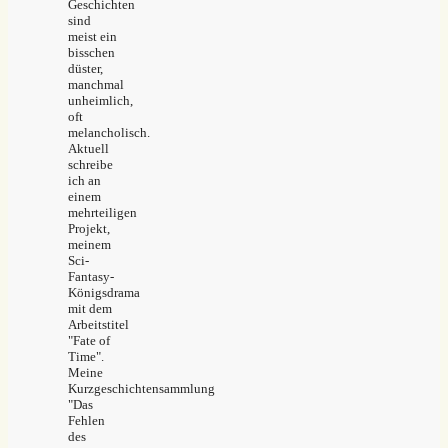
Geschichten
sind
meist ein
bisschen
düster,
manchmal
unheimlich,
oft
melancholisch.
Aktuell
schreibe
ich an
einem
mehrteiligen
Projekt,
meinem
Sci-
Fantasy-
Königsdrama
mit dem
Arbeitstitel
"Fate of
Time".
Meine
Kurzgeschichtensammlung
"Das
Fehlen
des