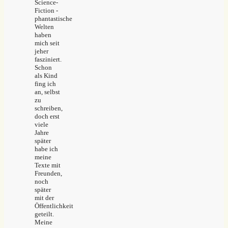
Science-
Fiction -
phantastische
Welten
haben
mich seit
jeher
fasziniert.
Schon
als Kind
fing ich
an, selbst
zu
schreiben,
doch erst
viele
Jahre
später
habe ich
meine
Texte mit
Freunden,
noch
später
mit der
Öffentlichkeit
geteilt.
Meine