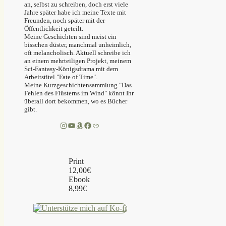
an, selbst zu schreiben, doch erst viele
Jahre später habe ich meine Texte mit
Freunden, noch später mit der
Öffentlichkeit geteilt.
Meine Geschichten sind meist ein
bisschen düster, manchmal unheimlich,
oft melancholisch. Aktuell schreibe ich
an einem mehrteiligen Projekt, meinem
Sci-Fantasy-Königsdrama mit dem
Arbeitstitel "Fate of Time".
Meine Kurzgeschichtensammlung "Das
Fehlen des Flüsterns im Wind" könnt Ihr
überall dort bekommen, wo es Bücher
gibt.
Instagram
YouTube
Amazon
Facebook
Link
Print
12,00€
Ebook
8,99€