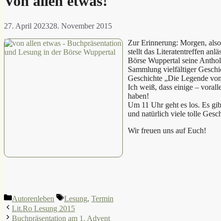
Von allen etwas!
27. April 2023
28. November 2015
Zur Erinnerung: Morgen, als
stellt das Literatentreffen anl
Börse Wuppertal seine Anthol
Sammlung vielfältiger Geschic
Geschichte „Die Legende vom
Ich weiß, dass einige – voral
haben!
Um 11 Uhr geht es los. Es gi
und natürlich viele tolle Gesc
Wir freuen uns auf Euch!
.
.
.
Kategorien
Schlagwörter
Autorenleben
Lesung
,
Termin
Lit.Ro Lesung 2015
Buchpräsentation am 1. Advent