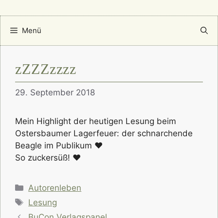
Menü
zZZZzzzz
29. September 2018
Mein Highlight der heutigen Lesung beim
Ostersbaumer Lagerfeuer: der schnarchende
Beagle im Publikum ♥
So zuckersüß! ♥
Kategorien
Autorenleben
Schlagwörter
Lesung
BuCon Verlagspanel