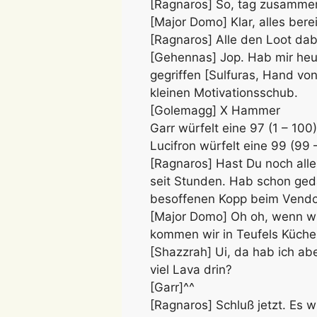
[Ragnaros] So, tag zusammen.
[Major Domo] Klar, alles berei
[Ragnaros] Alle den Loot dab
[Gehennas] Jop. Hab mir heu
gegriffen [Sulfuras, Hand vo
kleinen Motivationsschub.
[Golemagg] X Hammer
Garr würfelt eine 97 (1 – 100)
Lucifron würfelt eine 99 (99 
[Ragnaros] Hast Du noch all
seit Stunden. Hab schon ged
besoffenen Kopp beim Vendor
[Major Domo] Oh oh, wenn wir
kommen wir in Teufels Küch
[Shazzrah] Ui, da hab ich abe
viel Lava drin?
[Garr]^^
[Ragnaros] Schluß jetzt. Es w