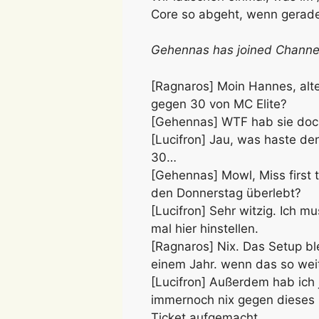
Core so abgeht, wenn gerade
Gehennas has joined Channe
[Ragnaros] Moin Hannes, alt
gegen 30 von MC Elite?
[Gehennas] WTF hab sie do
[Lucifron] Jau, was haste 
30…
[Gehennas] Mowl, Miss first 
den Donnerstag überlebt?
[Lucifron] Sehr witzig. Ich m
mal hier hinstellen.
[Ragnaros] Nix. Das Setup ble
einem Jahr. wenn das so weite
[Lucifron] Außerdem hab ich 
immernoch nix gegen dieses
Ticket aufgemacht.