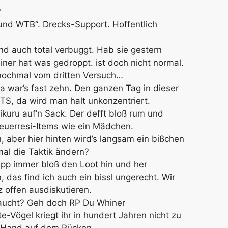
?
und WTB“. Drecks-Support. Hoffentlich
nd auch total verbuggt. Hab sie gestern
ner hat was gedroppt. ist doch nicht normal.
 nochmal vom dritten Versuch…
war’s fast zehn. Den ganzen Tag in dieser
TS, da wird man halt unkonzentriert.
kuru auf’n Sack. Der defft bloß rum und
 Feuerresi-Items wie ein Mädchen.
en, aber hier hinten wird’s langsam ein bißchen
mal die Taktik ändern?
lepp immer bloß den Loot hin und her
 das find ich auch ein bissl ungerecht. Wir
z offen ausdiskutieren.
raucht? Geh doch RP Du Whiner
te-Vögel kriegt ihr in hundert Jahren nicht zu
er Hand auf dem Rücken