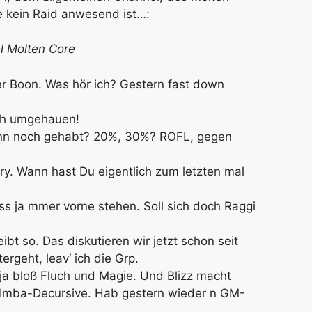
 kein Raid anwesend ist…:
l Molten Core
er Boon. Was hör ich? Gestern fast down
ch umgehauen!
denn noch gehabt? 20%, 30%? ROFL, gegen
try. Wann hast Du eigentlich zum letzten mal
uss ja mmer vorne stehen. Soll sich doch Raggi
ibt so. Das diskutieren wir jetzt schon seit
rgeht, leav‘ ich die Grp.
ja bloß Fluch und Magie. Und Blizz macht
 Imba-Decursive. Hab gestern wieder n GM-