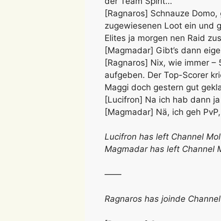
der Team Spirit…
[Ragnaros] Schnauze Domo, ge
zugewiesenen Loot ein und geh
Elites ja morgen nen Raid z
[Magmadar] Gibt’s dann eige
[Ragnaros] Nix, wie immer – 
aufgeben. Der Top-Scorer kri
Maggi doch gestern gut gekl
[Lucifron] Na ich hab dann j
[Magmadar] Nä, ich geh PvP, d
Lucifron has left Channel Mo
Magmadar has left Channel 
——
Ragnaros has joinde Channel