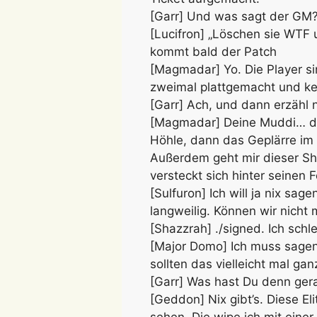
[Garr] Und was sagt der GM
[Lucifron] „Löschen sie WTF 
kommt bald der Patch
[Magmadar] Yo. Die Player si
zweimal plattgemacht und kei
[Garr] Ach, und dann erzähl
[Magmadar] Deine Muddi… da 
Höhle, dann das Geplärre im 
Außerdem geht mir dieser Shi
versteckt sich hinter seinen
[Sulfuron] Ich will ja nix sag
langweilig. Können wir nicht 
[Shazzrah] ./signed. Ich sch
[Major Domo] Ich muss sagen,
sollten das vielleicht mal gan
[Garr] Was hast Du denn ge
[Geddon] Nix gibt’s. Diese Eli
sehen. Die wipe ich mit ein