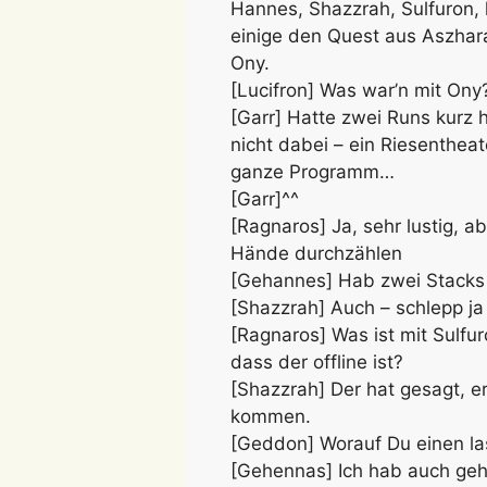
Hannes, Shazzrah, Sulfuron,
einige den Quest aus Aszhara 
Ony.
[Lucifron] Was war’n mit Ony
[Garr] Hatte zwei Runs kurz 
nicht dabei – ein Riesenthea
ganze Programm…
[Garr]^^
[Ragnaros] Ja, sehr lustig, a
Hände durchzählen
[Gehannes] Hab zwei Stacks
[Shazzrah] Auch – schlepp ja
[Ragnaros] Was ist mit Sulfu
dass der offline ist?
[Shazzrah] Der hat gesagt, er
kommen.
[Geddon] Worauf Du einen l
[Gehennas] Ich hab auch gehö