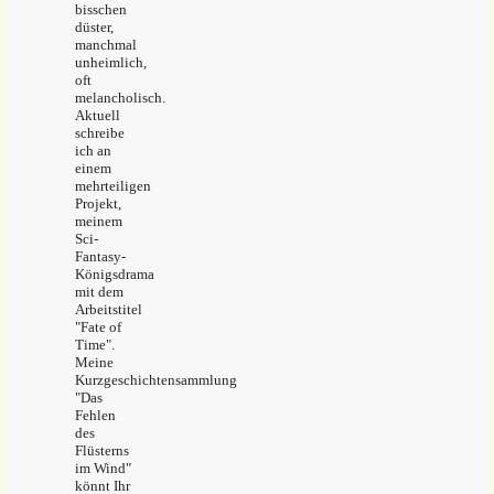
bisschen
düster,
manchmal
unheimlich,
oft
melancholisch.
Aktuell
schreibe
ich an
einem
mehrteiligen
Projekt,
meinem
Sci-
Fantasy-
Königsdrama
mit dem
Arbeitstitel
"Fate of
Time".
Meine
Kurzgeschichtensammlung
"Das
Fehlen
des
Flüsterns
im Wind"
könnt Ihr