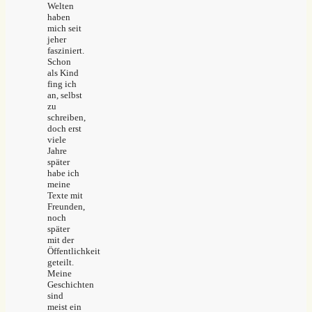
Welten
haben
mich seit
jeher
fasziniert.
Schon
als Kind
fing ich
an, selbst
zu
schreiben,
doch erst
viele
Jahre
später
habe ich
meine
Texte mit
Freunden,
noch
später
mit der
Öffentlichkeit
geteilt.
Meine
Geschichten
sind
meist ein