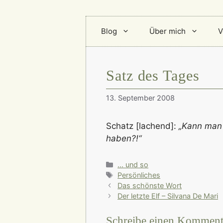
Blog
Über mich
V
Satz des Tages
13. September 2008
Schatz [lachend]:
„Kann man 
haben?!“
Kategorien
... und so
Schlagwörter
Persönliches
Das schönste Wort
Der letzte Elf – Silvana De Mari
Schreibe einen Komment