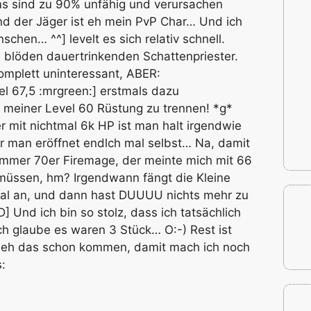
s sind zu 90% unfähig und verursachen
nd der Jäger ist eh mein PvP Char… Und ich
hen… ^^] levelt es sich relativ schnell.
 blöden dauertrinkenden Schattenpriester.
komplett uninteressant, ABER:
el 67,5 :mrgreen:] erstmals dazu
 meiner Level 60 Rüstung zu trennen! *g*
 mit nichtmal 6k HP ist man halt irgendwie
r man eröffnet endlch mal selbst… Na, damit
ummer 70er Firemage, der meinte mich mit 66
üssen, hm? Irgendwann fängt die Kleine
mal an, und dann hast DUUUU nichts mehr zu
] Und ich bin so stolz, dass ich tatsächlich
ch glaube es waren 3 Stück… O:-) Rest ist
Seh das schon kommen, damit mach ich noch
: