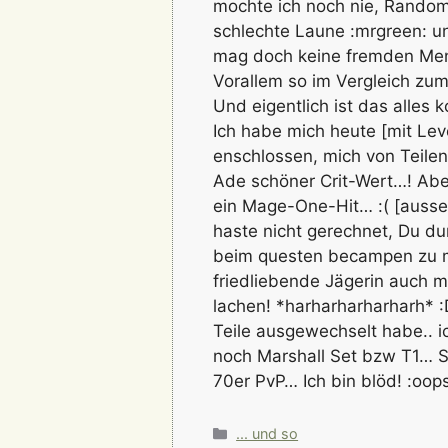
mochte ich noch nie, Random
schlechte Laune :mrgreen: u
mag doch keine fremden Mensc
Vorallem so im Vergleich zum
Und eigentlich ist das alles 
Ich habe mich heute [mit Lev
enschlossen, mich von Teilen
Ade schöner Crit-Wert…! Aber
ein Mage-One-Hit… :( [ausse
haste nicht gerechnet, Du d
beim questen becampen zu m
friedliebende Jägerin auch 
lachen! *harharharharharh* :D
Teile ausgewechselt habe.. i
noch Marshall Set bzw T1… 
70er PvP… Ich bin blöd! :oops
Kategorien
... und so