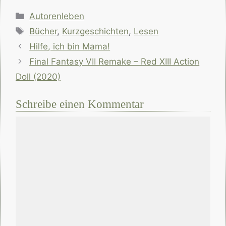
Kategorien
Autorenleben
Schlagwörter
Bücher
,
Kurzgeschichten
,
Lesen
Hilfe, ich bin Mama!
Final Fantasy VII Remake – Red XIII Action
Doll (2020)
Schreibe einen Kommentar
Kommentar