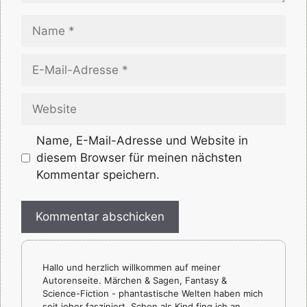
Name
E-
Mail-
Adresse
Website
Name, E-Mail-Adresse und Website in
diesem Browser für meinen nächsten
Kommentar speichern.
Hallo und herzlich willkommen auf meiner
Autorenseite. Märchen & Sagen, Fantasy &
Science-Fiction - phantastische Welten haben mich
seit jeher fasziniert. Schon als Kind fing ich an,