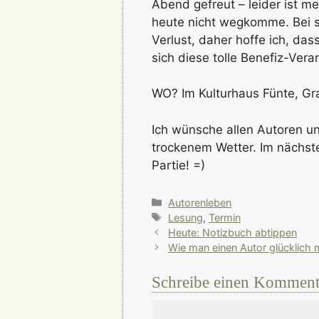
Abend gefreut – leider ist m
heute nicht wegkomme. Bei s
Verlust, daher hoffe ich, das
sich diese tolle Benefiz-Vera
WO? Im Kulturhaus Fünte, Gr
Ich wünsche allen Autoren u
trockenem Wetter. Im nächste
Partie! =)
Kategorien
Autorenleben
Schlagwörter
Lesung
,
Termin
Heute: Notizbuch abtippen
Wie man einen Autor glücklich
Schreibe einen Komment
Kommentar