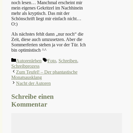
noch lesen… Manchmal erscheint mir
mein eigenes Gekritzel im Nachhinein
mehr als kryptisch. Das mit der
Schönschrift liegt mir einfach nicht…
O:)
Als nächstes fehlt dann „nur noch“ die
Zeit, diese auch umzusetzen. Aber die
Sommerferien stehen ja vor der Tür. Ich
bin optimistisch ^^
Kategorien
Schlagwörter
Autorenleben
Foto
,
Schreiben
,
Schreibprozess
Zum Teufel! – Der phantastische
Monatsausklang
Nacht der Autoren
Schreibe einen
Kommentar
Kommentar