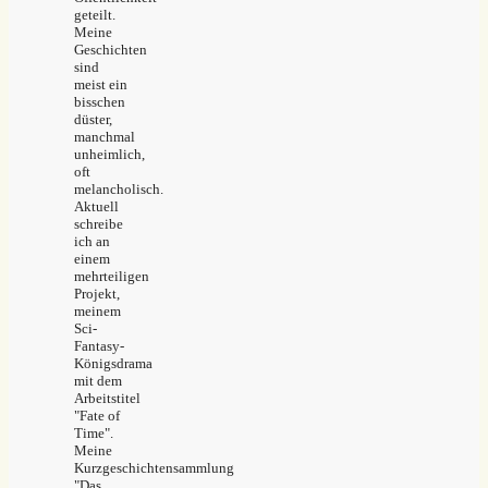
geteilt.
Meine
Geschichten
sind
meist ein
bisschen
düster,
manchmal
unheimlich,
oft
melancholisch.
Aktuell
schreibe
ich an
einem
mehrteiligen
Projekt,
meinem
Sci-
Fantasy-
Königsdrama
mit dem
Arbeitstitel
"Fate of
Time".
Meine
Kurzgeschichtensammlung
"Das