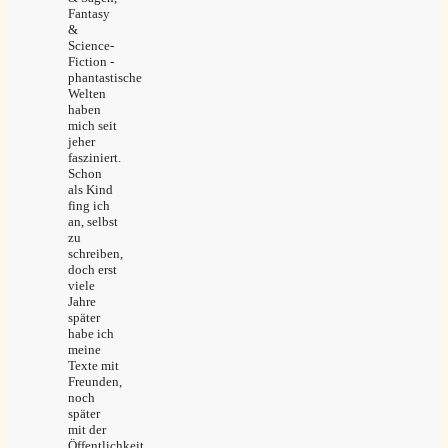
Fantasy
&
Science-
Fiction -
phantastische
Welten
haben
mich seit
jeher
fasziniert.
Schon
als Kind
fing ich
an, selbst
zu
schreiben,
doch erst
viele
Jahre
später
habe ich
meine
Texte mit
Freunden,
noch
später
mit der
Öffentlichkeit