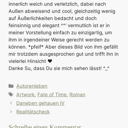
innerlich weich und verletzlich, dabei nach
Außen abweisend und cool, gleichzeitig wenig
auf Äußerlichkeiten bedacht und doch
feinsinnig und elegant ^^‘ vermutlich ist er in
meiner Vorstellung einfach zu einzigartig, um
ihm in irgendeiner Weise gerecht werden zu
können. *pfeif* Aber dieses Bild von ihm gefällt
mir trotzdem ausgesprochen gut und trifft ihn in
vielerlei Hinsicht ♥
Danke Su, dass Du sie mich sehen lässt! ^_^
Kategorien
Autorenleben
Schlagwörter
Artwork
,
Fate of Time
,
Roman
Daneben gehauen IV
Realitätscheck
Schreibe einen Kommentar