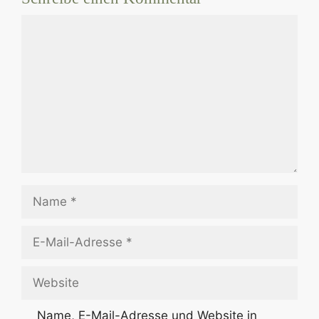
Kommentar
Name
E-
Mail-
Adresse
Website
Name, E-Mail-Adresse und Website in