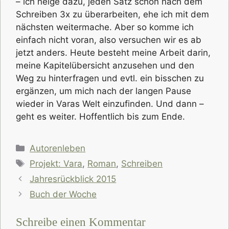
– ich neige dazu, jeden Satz schon nach dem
Schreiben 3x zu überarbeiten, ehe ich mit dem
nächsten weitermache. Aber so komme ich
einfach nicht voran, also versuchen wir es ab
jetzt anders. Heute besteht meine Arbeit darin,
meine Kapitelübersicht anzusehen und den
Weg zu hinterfragen und evtl. ein bisschen zu
ergänzen, um mich nach der langen Pause
wieder in Varas Welt einzufinden. Und dann –
geht es weiter. Hoffentlich bis zum Ende.
Kategorien
Autorenleben
Schlagwörter
Projekt: Vara
,
Roman
,
Schreiben
Jahresrückblick 2015
Buch der Woche
Schreibe einen Kommentar