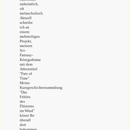
unheimlich,
oft
melancholisch.
Aktuell
schreibe
ich an
einem
mehrteiligen
Projekt,
meinem
Sci-
Fantasy-
Königsdrama
mit dem
Arbeitstitel
"Fate of
Time".
Meine
Kurzgeschichtensammlung
"Das
Fehlen
des
Flüsterns
im Wind"
könnt Ihr
überall
dort
bekommen,