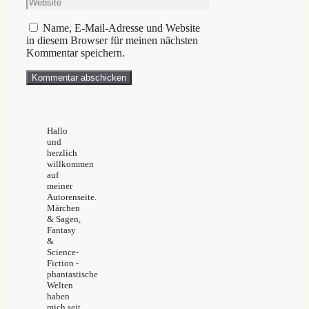
Website
Adresse
Name, E-Mail-Adresse und Website
in diesem Browser für meinen nächsten
Kommentar speichern.
Hallo
und
herzlich
willkommen
auf
meiner
Autorenseite.
Märchen
& Sagen,
Fantasy
&
Science-
Fiction -
phantastische
Welten
haben
mich seit