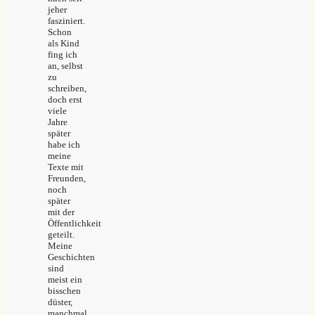
jeher
fasziniert.
Schon
als Kind
fing ich
an, selbst
zu
schreiben,
doch erst
viele
Jahre
später
habe ich
meine
Texte mit
Freunden,
noch
später
mit der
Öffentlichkeit
geteilt.
Meine
Geschichten
sind
meist ein
bisschen
düster,
manchmal