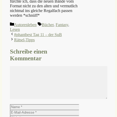
fürchte ich, dass die neuen Bände vom
Format nicht zu den alten und vermutlich
nichtmal ins gleiche Regalfach passen
werden *schnüff*
Kategorien
Schlagwörter
Autorenleben
Bücher
,
Fantasy
,
Lesen
#phantbest Tag 11 – der SuB
Rätsel-Tipps
Schreibe einen
Kommentar
Kommentar
Name
E-
Mail-