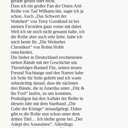
gerade gefällt oder nicht.
Dass ich ein großer Fan der Osten-Ard-
Reihe von Tad Williams bin, sagte ich ja
schon. Auch „Das Schwert der
Wahrheit“ von Terry Goodkind ist bei
meinen Favoriten ganz vorne mit dabei.
Weil ich sie noch nicht genannt habe, ich
die Reihe aber auch sehr liebe, habe ich
mich heute für „Die Weitseher
Chroniken“ von Robin Hobb
entschieden.
Die bisher in Deutschland erschienenen
sieben Bände mit der Geschichte um
Thronfolger-Bastard Fitz, seinen treuen
Freund Nachtauge und den Narren habe
ich Seite für Seite geliebt und ich warte
sehnsüchtig darauf, dass die nächsten
drei Bände, die in Amerika unter „Fitz &
the Fool“ laufen, zu uns kommen.
Penhaligon hat den Auftakt der Reihe in
diesem Jahr mit dem Startband „Die
Gabe der Könige“ neuaufgelegt. Daher
gibt es die Reihe nun schon unter dem
dritten Titel… Ich bleibe gerne bei „Der
Adept des Assassinen“. Allerdings