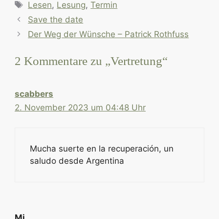
Schlagwörter
Lesen
,
Lesung
,
Termin
Save the date
Der Weg der Wünsche – Patrick Rothfuss
2 Kommentare zu „Vertretung“
scabbers
2. November 2023 um 04:48 Uhr
Mucha suerte en la recuperación, un
saludo desde Argentina
Mi