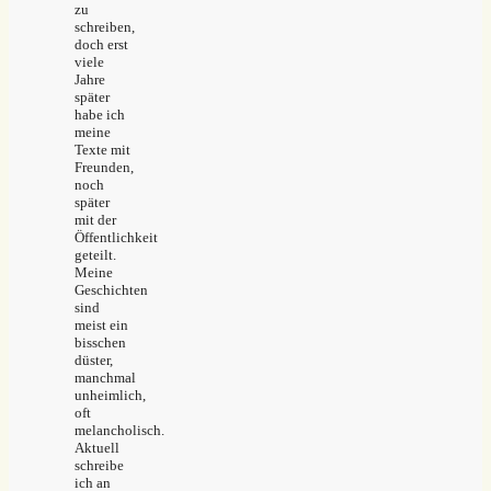
zu
schreiben,
doch erst
viele
Jahre
später
habe ich
meine
Texte mit
Freunden,
noch
später
mit der
Öffentlichkeit
geteilt.
Meine
Geschichten
sind
meist ein
bisschen
düster,
manchmal
unheimlich,
oft
melancholisch.
Aktuell
schreibe
ich an