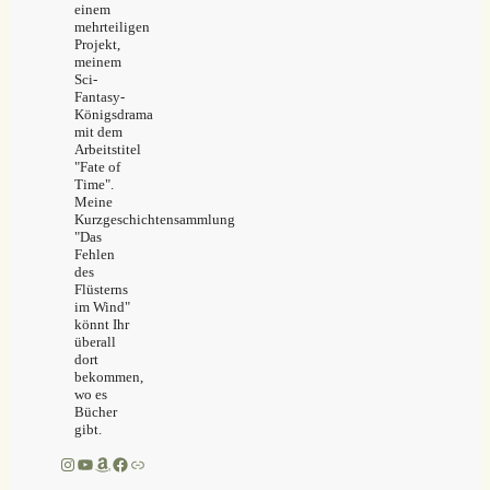
einem
mehrteiligen
Projekt,
meinem
Sci-
Fantasy-
Königsdrama
mit dem
Arbeitstitel
"Fate of
Time".
Meine
Kurzgeschichtensammlung
"Das
Fehlen
des
Flüsterns
im Wind"
könnt Ihr
überall
dort
bekommen,
wo es
Bücher
gibt.
Instagram
YouTube
Amazon
Facebook
Link