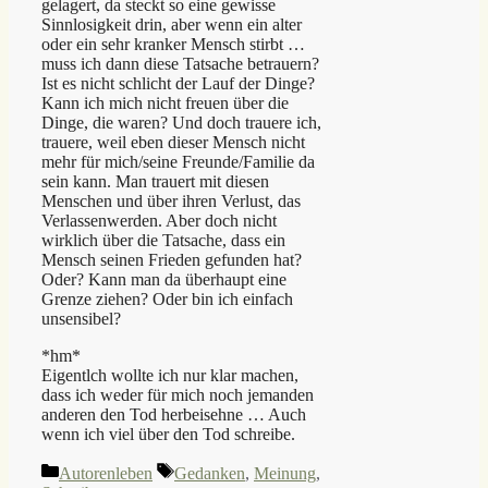
gelagert, da steckt so eine gewisse
Sinnlosigkeit drin, aber wenn ein alter
oder ein sehr kranker Mensch stirbt …
muss ich dann diese Tatsache betrauern?
Ist es nicht schlicht der Lauf der Dinge?
Kann ich mich nicht freuen über die
Dinge, die waren? Und doch trauere ich,
trauere, weil eben dieser Mensch nicht
mehr für mich/seine Freunde/Familie da
sein kann. Man trauert mit diesen
Menschen und über ihren Verlust, das
Verlassenwerden. Aber doch nicht
wirklich über die Tatsache, dass ein
Mensch seinen Frieden gefunden hat?
Oder? Kann man da überhaupt eine
Grenze ziehen? Oder bin ich einfach
unsensibel?
*hm*
Eigentlch wollte ich nur klar machen,
dass ich weder für mich noch jemanden
anderen den Tod herbeisehne … Auch
wenn ich viel über den Tod schreibe.
Kategorien
Schlagwörter
Autorenleben
Gedanken
,
Meinung
,