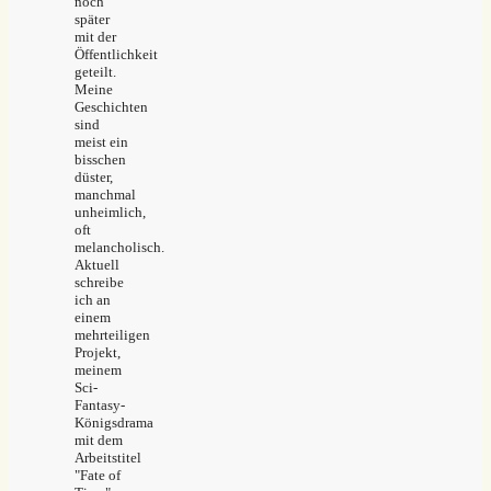
noch
später
mit der
Öffentlichkeit
geteilt.
Meine
Geschichten
sind
meist ein
bisschen
düster,
manchmal
unheimlich,
oft
melancholisch.
Aktuell
schreibe
ich an
einem
mehrteiligen
Projekt,
meinem
Sci-
Fantasy-
Königsdrama
mit dem
Arbeitstitel
"Fate of