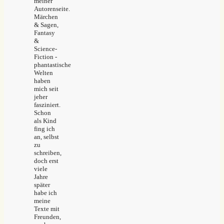
meiner
Autorenseite.
Märchen
& Sagen,
Fantasy
&
Science-
Fiction -
phantastische
Welten
haben
mich seit
jeher
fasziniert.
Schon
als Kind
fing ich
an, selbst
zu
schreiben,
doch erst
viele
Jahre
später
habe ich
meine
Texte mit
Freunden,