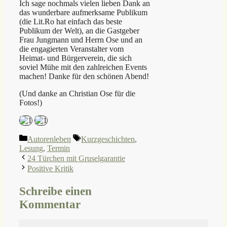
Ich sage nochmals vielen lieben Dank an
das wunderbare aufmerksame Publikum
(die Lit.Ro hat einfach das beste
Publikum der Welt), an die Gastgeber
Frau Jungmann und Herrn Ose und an
die engagierten Veranstalter vom
Heimat- und Bürgerverein, die sich
soviel Mühe mit den zahlreichen Events
machen! Danke für den schönen Abend!
(Und danke an Christian Ose für die
Fotos!)
Kategorien
Schlagwörter
Autorenleben
Kurzgeschichten
,
Lesung
,
Termin
24 Türchen mit Gruselgarantie
Positive Kritik
Schreibe einen
Kommentar
Kommentar