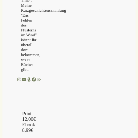
Time".
Meine
Kurzgeschichtensammlung
"Das
Fehlen
des
Flüsterns
im Wind"
könnt Ihr
überall
dort
bekommen,
wo es
Bücher
gibt.
Instagram
YouTube
Amazon
Facebook
Link
Print
12,00€
Ebook
8,99€