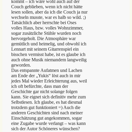
kommt – ich wäre wohl auch auf der
Couch geblieben, wenn ich nicht hätte
lesen sollen, aber da ich die Couch ja nur
wechseln musste, war es halb so wild. ;)
Tatsächlich aber herrschte bei Oses
volles Haus, bzw. volles Wohnzimmer,
sogar zusätzliche Stühle wurden noch
hervorgeholt. Die Atmosphäre war
gemütlich und heimelig, und obwohl ich
Lennart mit seinem Gitarrenspiel ein
bisschen vermisst habe, ist es glaube ich
auch ohne Musik niemandem langweilig
geworden.
Das entspannte Aufatmen und Lachen
am Ende der „Yukis“ löst auch in mir
jedes Mal wieder Erleichterung aus, weil
ich oft befürchte, dass man der
Geschichte gar nicht solange folgen
kann. Sie eignet sich definitiv mehr zum
Selbstlesen. Ich glaube, es hat diesmal
trotzdem gut funktioniert =) Auch die
anderen Geschichten sind nach meiner
Einschätzung gut angekommen, sogar
eine Zugabe wurde verlangt – was kann
sich der Autor Schöneres wünschen?