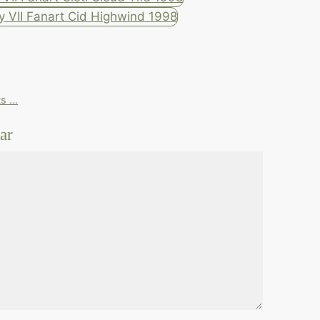
ts …
ar