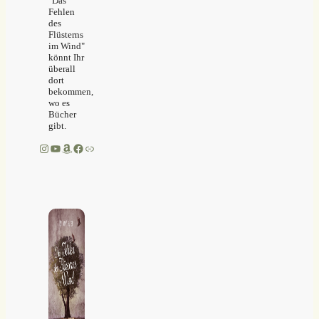
"Das
Fehlen
des
Flüsterns
im Wind"
könnt Ihr
überall
dort
bekommen,
wo es
Bücher
gibt.
Instagram
YouTube
Amazon
Facebook
Link