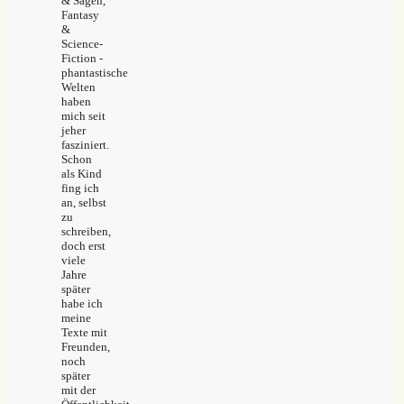
& Sagen,
Fantasy
&
Science-
Fiction -
phantastische
Welten
haben
mich seit
jeher
fasziniert.
Schon
als Kind
fing ich
an, selbst
zu
schreiben,
doch erst
viele
Jahre
später
habe ich
meine
Texte mit
Freunden,
noch
später
mit der