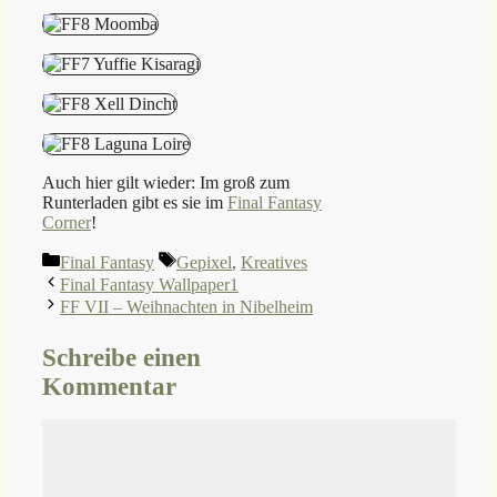
Auch hier gilt wieder: Im groß zum
Runterladen gibt es sie im
Final Fantasy
Corner
!
Kategorien
Schlagwörter
Final Fantasy
Gepixel
,
Kreatives
Final Fantasy Wallpaper1
FF VII – Weihnachten in Nibelheim
Schreibe einen
Kommentar
Kommentar