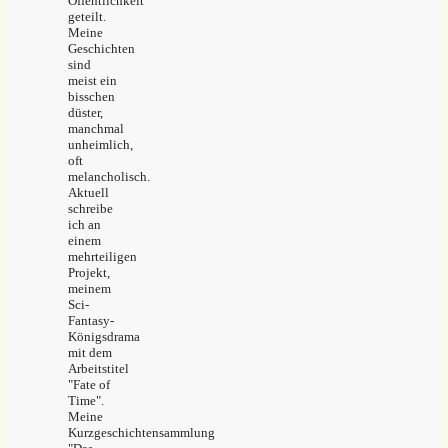
Öffentlichkeit
geteilt.
Meine
Geschichten
sind
meist ein
bisschen
düster,
manchmal
unheimlich,
oft
melancholisch.
Aktuell
schreibe
ich an
einem
mehrteiligen
Projekt,
meinem
Sci-
Fantasy-
Königsdrama
mit dem
Arbeitstitel
"Fate of
Time".
Meine
Kurzgeschichtensammlung