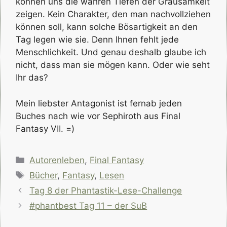
können uns die wahren Tiefen der Grausamkeit
zeigen. Kein Charakter, den man nachvollziehen
können soll, kann solche Bösartigkeit an den
Tag legen wie sie. Denn Ihnen fehlt jede
Menschlichkeit. Und genau deshalb glaube ich
nicht, dass man sie mögen kann. Oder wie seht
Ihr das?
Mein liebster Antagonist ist fernab jeden
Buches nach wie vor Sephiroth aus Final
Fantasy VII. =)
Kategorien
Autorenleben
,
Final Fantasy
Schlagwörter
Bücher
,
Fantasy
,
Lesen
Tag 8 der Phantastik-Lese-Challenge
#phantbest Tag 11 – der SuB