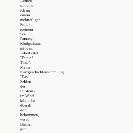
Aktuell
schreibe
ich an
einem
mehrteiligen
Projekt,
meinem
Sci-
Fantasy-
Königsdrama
mit dem
Arbeitstitel
"Fate of
Time".
Meine
Kurzgeschichtensammlung
"Das
Fehlen
des
Flüsterns
im Wind"
könnt Ihr
überall
dort
bekommen,
wo es
Bücher
gibt.