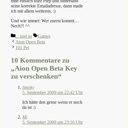
bitte einfach kurz Piep und hinterlässt
seine korrekte Emailadresse, dann maile
ich mit allem weiteren. :)
Und wie immer: Wer zuerst kommt…
Nech?! ^^
Kategorien
Schlagwörter
... und so
Games
Aion Open Beta
101 Pet
10 Kommentare zu
„Aion Open Beta Key
zu verschenken“
Smoky
5. September 2009 um 22:42 Uhr
Ich hätte den gerne wenn er noch
da ist :)
Mi
5. September 2009 um 23:10 Uhr