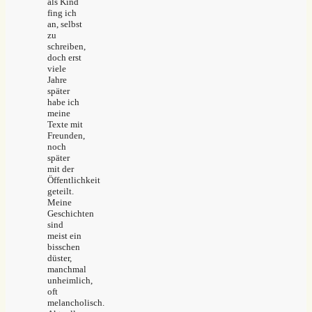
als Kind
fing ich
an, selbst
zu
schreiben,
doch erst
viele
Jahre
später
habe ich
meine
Texte mit
Freunden,
noch
später
mit der
Öffentlichkeit
geteilt.
Meine
Geschichten
sind
meist ein
bisschen
düster,
manchmal
unheimlich,
oft
melancholisch.