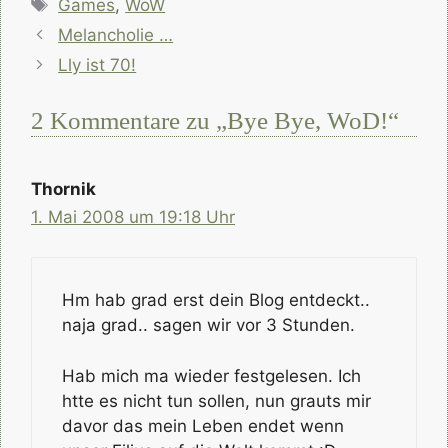
Schlagwörter
Games
,
WoW
Melancholie …
Lly ist 70!
2 Kommentare zu „Bye Bye, WoD!“
Thornik
1. Mai 2008 um 19:18 Uhr
Hm hab grad erst dein Blog entdeckt..
naja grad.. sagen wir vor 3 Stunden.
Hab mich ma wieder festgelesen. Ich
htte es nicht tun sollen, nun grauts mir
davor das mein Leben endet wenn