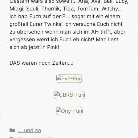
Gestern wars also soweit… Ana, Ava, Ball, Lucy,
Midgi, Souli, Thornik, Tida, TomTom, Witchy…
ich hab Euch auf der FL, sogar mit ein einem
großteil Eurer Twinks! Ich versuche Euch nicht
zu übersehen wenn man sich im AH trifft, aber
vergessen werd ich Euch eh nicht! Man liest
sich ab jetzt in Pink!
DAS waren noch Zeiten…:
Kategorien
... und so