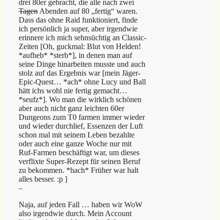
drei 80er gebracht, die alle nach zwei
Tagen
Abenden auf 80 „fertig“ waren.
Dass das ohne Raid funktioniert, finde
ich persönlich ja super, aber irgendwie
erinnere ich mich sehnsüchtig an Classic-
Zeiten [Oh, guckmal: Blut von Helden!
*aufheb* *sterb*], in denen man auf
seine Dinge hinarbeiten musste und auch
stolz auf das Ergebnis war [mein Jäger-
Epic-Quest… *ach* ohne Lucy und Ball
hätt ichs wohl nie fertig gemacht…
*seufz*]. Wo man die wirklich schönen
aber auch nicht ganz leichten 60er
Dungeons zum T0 farmen immer wieder
und wieder durchlief, Essenzen der Luft
schon mal mit seinem Leben bezahlte
oder auch eine ganze Woche nur mit
Ruf-Farmen beschäftigt war, um dieses
verflixte Super-Rezept für seinen Beruf
zu bekommen. *hach* Früher war halt
alles besser. :p ]
–
Naja, auf jeden Fall … haben wir WoW
also irgendwie durch. Mein Account