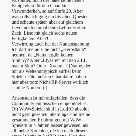
Ausbilder, doch der hatte keine neuen
Fähigkeiten für den Charakter.
Verwunderlich, so auf Stufe 20. Aber
was solls. Ich ging ein bisschen Questen
und schaute später, aber auf gleichem
Level noch einmal beim Lehrer vorbei. –
Zack, Liste mit gleich sechs neuen
Fertigkeiten. Aha?!
Verwirrung auch bei der Namensgebung:
Ich darf meine Elbe nicht „Herbstlaub“
nennen, da „Name ergibt keinen
Sinn“??? Aber „Llysarel“ mit den 2 LL
macht Sinn? Oder „Xacore“? [Name, der
mir als Weltenuntypisch auffiel beim
Spielen. Die meisten Charaktere haben
hier aber trotz Nicht-RP-Server wirklich
schöne Namen :) ]
Ansonsten ist mir aufgefallen, dass die
Community ein bisschen eingebildet ist.
O:) WoW-Spieler sind in LotRO absolut
nicht gern gesehen, allerdings sind meine
gesammelten Erfahrungen mit WoW
Spielern in 4 Jahren besser gewesen, als
all meine Kontakte, die ich nach dieser