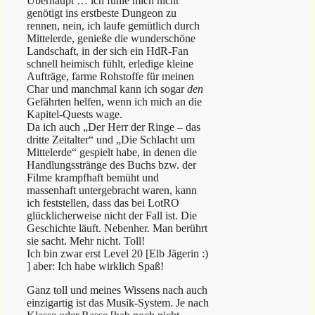
Überhaupt … ich fühle mich nicht
genötigt ins erstbeste Dungeon zu
rennen, nein, ich laufe gemütlich durch
Mittelerde, genieße die wunderschöne
Landschaft, in der sich ein HdR-Fan
schnell heimisch fühlt, erledige kleine
Aufträge, farme Rohstoffe für meinen
Char und manchmal kann ich sogar
den
Gefährten helfen, wenn ich mich an die
Kapitel-Quests wage.
Da ich auch „Der Herr der Ringe – das
dritte Zeitalter“ und „Die Schlacht um
Mittelerde“ gespielt habe, in denen die
Handlungsstränge des Buchs bzw. der
Filme krampfhaft bemüht und
massenhaft untergebracht waren, kann
ich feststellen, dass das bei LotRO
glücklicherweise nicht der Fall ist. Die
Geschichte läuft. Nebenher. Man berührt
sie sacht. Mehr nicht. Toll!
Ich bin zwar erst Level 20 [Elb Jägerin :)
] aber: Ich habe wirklich Spaß!
Ganz toll und meines Wissens nach auch
einzigartig ist das Musik-System. Je nach