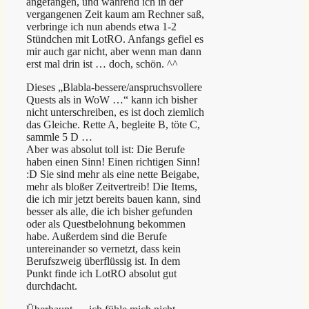
angefangen, und während ich in der
vergangenen Zeit kaum am Rechner saß,
verbringe ich nun abends etwa 1-2
Stündchen mit LotRO. Anfangs gefiel es
mir auch gar nicht, aber wenn man dann
erst mal drin ist … doch, schön. ^^
Dieses „Blabla-bessere/anspruchsvollere
Quests als in WoW …“ kann ich bisher
nicht unterschreiben, es ist doch ziemlich
das Gleiche. Rette A, begleite B, töte C,
sammle 5 D …
Aber was absolut toll ist: Die Berufe
haben einen Sinn! Einen richtigen Sinn!
:D Sie sind mehr als eine nette Beigabe,
mehr als bloßer Zeitvertreib! Die Items,
die ich mir jetzt bereits bauen kann, sind
besser als alle, die ich bisher gefunden
oder als Questbelohnung bekommen
habe. Außerdem sind die Berufe
untereinander so vernetzt, dass kein
Berufszweig überflüssig ist. In dem
Punkt finde ich LotRO absolut gut
durchdacht.