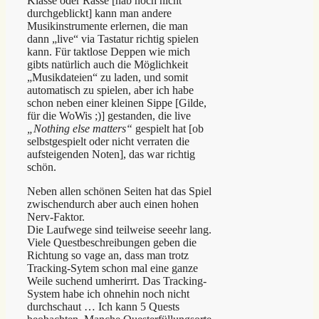
Klasse oder Rasse [hab noch nicht
durchgeblickt] kann man andere
Musikinstrumente erlernen, die man
dann „live“ via Tastatur richtig spielen
kann. Für taktlose Deppen wie mich
gibts natürlich auch die Möglichkeit
„Musikdateien“ zu laden, und somit
automatisch zu spielen, aber ich habe
schon neben einer kleinen Sippe [Gilde,
für die WoWis ;)] gestanden, die live
„Nothing else matters“
gespielt hat [ob
selbstgespielt oder nicht verraten die
aufsteigenden Noten], das war richtig
schön.
Neben allen schönen Seiten hat das Spiel
zwischendurch aber auch einen hohen
Nerv-Faktor.
Die Laufwege sind teilweise seeehr lang.
Viele Questbeschreibungen geben die
Richtung so vage an, dass man trotz
Tracking-Sytem schon mal eine ganze
Weile suchend umherirrt. Das Tracking-
System habe ich ohnehin noch nicht
durchschaut … Ich kann 5 Quests