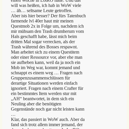
einen Woche in LotRO hatte. Und das
will was heißen, ich hab in WoW viele
… äh… seltsame Leute getroffen.
Aber ists hier besser? Der fürs Tatenbuch
farmende lvl 40er haut mir meinen
Questmob 2x in Folge um, nachdem ich
mir mühsam den Trash drumherum vom
Hals geschafft habe, lässt mich beim
dritten Mal sogar verrecken, als der
Trash während des Bosses respawnt.
Man arbeitet sich zu einem Questitem
oder einer Ressource vor, aber ehe man
sie aufheben kann, weil da ja noch ein
Mob im Weg war, kommt jemand und
schnappt es einem weg … Fragen nach
Gruppenzusammenschlüssen für
derartige Situationen werden einfach
ignoriert. Fragen nach einem Crafter für
ein bestimmtes Item werden stur mit
„AH“ beantwortet, in dem sich ein
Neuling aber die benötigten
Gegenstände noch gar nicht leisten kann
…
Klar, das passiert in WoW auch. Aber da
fand sich trotz allem immer jemand, der