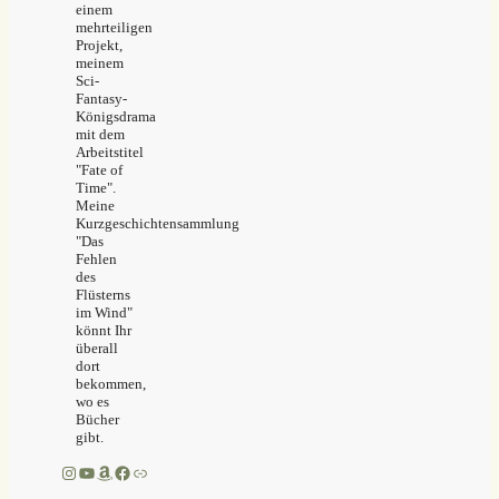
einem
mehrteiligen
Projekt,
meinem
Sci-
Fantasy-
Königsdrama
mit dem
Arbeitstitel
"Fate of
Time".
Meine
Kurzgeschichtensammlung
"Das
Fehlen
des
Flüsterns
im Wind"
könnt Ihr
überall
dort
bekommen,
wo es
Bücher
gibt.
Instagram
YouTube
Amazon
Facebook
Link