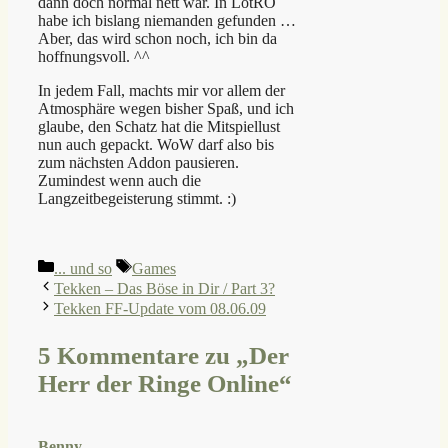
dann doch normal nett war. In LotRO
habe ich bislang niemanden gefunden …
Aber, das wird schon noch, ich bin da
hoffnungsvoll. ^^
In jedem Fall, machts mir vor allem der
Atmosphäre wegen bisher Spaß, und ich
glaube, den Schatz hat die Mitspiellust
nun auch gepackt. WoW darf also bis
zum nächsten Addon pausieren.
Zumindest wenn auch die
Langzeitbegeisterung stimmt. :)
Kategorien
Schlagwörter
... und so
Games
Tekken – Das Böse in Dir / Part 3?
Tekken FF-Update vom 08.06.09
5 Kommentare zu „Der
Herr der Ringe Online“
Benny