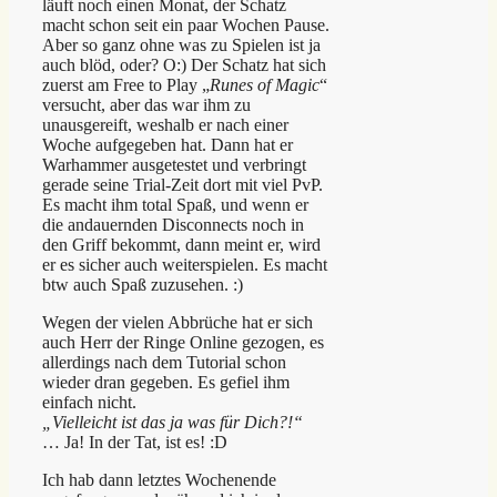
läuft noch einen Monat, der Schatz
macht schon seit ein paar Wochen Pause.
Aber so ganz ohne was zu Spielen ist ja
auch blöd, oder? O:) Der Schatz hat sich
zuerst am Free to Play „
Runes of Magic
“
versucht, aber das war ihm zu
unausgereift, weshalb er nach einer
Woche aufgegeben hat. Dann hat er
Warhammer ausgetestet und verbringt
gerade seine Trial-Zeit dort mit viel PvP.
Es macht ihm total Spaß, und wenn er
die andauernden Disconnects noch in
den Griff bekommt, dann meint er, wird
er es sicher auch weiterspielen. Es macht
btw auch Spaß zuzusehen. :)
Wegen der vielen Abbrüche hat er sich
auch Herr der Ringe Online gezogen, es
allerdings nach dem Tutorial schon
wieder dran gegeben. Es gefiel ihm
einfach nicht.
„Vielleicht ist das ja was für Dich?!“
… Ja! In der Tat, ist es! :D
Ich hab dann letztes Wochenende