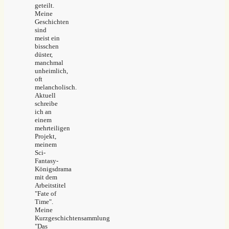
geteilt.
Meine
Geschichten
sind
meist ein
bisschen
düster,
manchmal
unheimlich,
oft
melancholisch.
Aktuell
schreibe
ich an
einem
mehrteiligen
Projekt,
meinem
Sci-
Fantasy-
Königsdrama
mit dem
Arbeitstitel
"Fate of
Time".
Meine
Kurzgeschichtensammlung
"Das