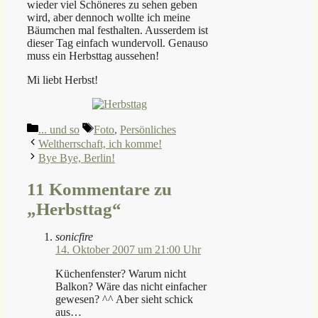
wieder viel Schöneres zu sehen geben
wird, aber dennoch wollte ich meine
Bäumchen mal festhalten. Ausserdem ist
dieser Tag einfach wundervoll. Genauso
muss ein Herbsttag aussehen!
Mi liebt Herbst!
Kategorien
Schlagwörter
... und so
Foto
,
Persönliches
Weltherrschaft, ich komme!
Bye Bye, Berlin!
11 Kommentare zu
„Herbsttag“
sonicfire
14. Oktober 2007 um 21:00 Uhr
Küchenfenster? Warum nicht
Balkon? Wäre das nicht einfacher
gewesen? ^^ Aber sieht schick
aus…