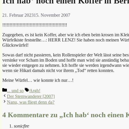
Ich hab‘ noch einen Koffer in Berl
21. Februar 2023
15. November 2007
!!!!!!!!!!!!!!!!!!!!!!!!!!!!!!!!!!!!!!!!!!!!!
Zugegeben, es ist kein Koffer, aber wie ich eben beim krosen im Kle
Würfelkiste feststellte…: HERR LENZ! Sie haben noch meinen Würf
Glückswürfel!
Sowas darf nicht passieren, kein Rollenspieler der Welt lässt seine b
versinke vor Scham im Boden und hoffe man wird sie anständig beha
sie wieder entgegen zu nehmen. Ich hoffe sie werden irgendwann wied
wenn sie Hikari damals nicht vor ihrem „Tod“ retten konnten.
Meine Würfel… wie konnte ich nur…!
Kategorien
Schlagwörter
... und so
Argh!
Der Sternwanderer [2007]
Nanu, was fliegt denn da?
4 Kommentare zu „Ich hab‘ noch einen Ko
sonicfire