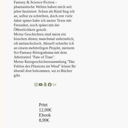
Fantasy & Science-Fiction -
phantastische Welten haben mich seit
jeher fasziniert. Schon als Kind fing ich
an, selbst zu schreiben, doch erst viele
Jahre später habe ich meine Texte mit
Freunden, noch später mit der
Öffentlichkeit geteilt.
Meine Geschichten sind meist ein
bisschen düster, manchmal unheimlich,
oft melancholisch. Aktuell schreibe ich
an einem mehrteiligen Projekt, meinem
Sci-Fantasy-Königsdrama mit dem
Arbeitstitel "Fate of Time".
Meine Kurzgeschichtensammlung "Das
Fehlen des Flüsterns im Wind" könnt Ihr
überall dort bekommen, wo es Bücher
gibt.
Instagram
YouTube
Amazon
Facebook
Link
Print
12,00€
Ebook
8,99€