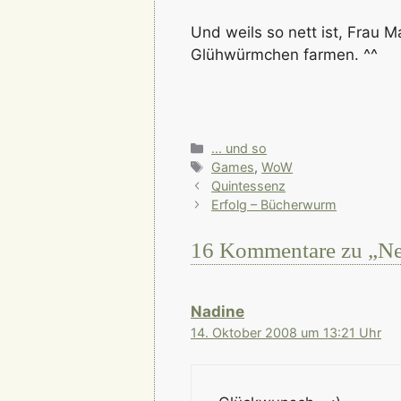
Und weils so nett ist, Frau 
Glühwürmchen farmen. ^^
Kategorien
... und so
Schlagwörter
Games
,
WoW
Quintessenz
Erfolg – Bücherwurm
16 Kommentare zu „Ne
Nadine
14. Oktober 2008 um 13:21 Uhr