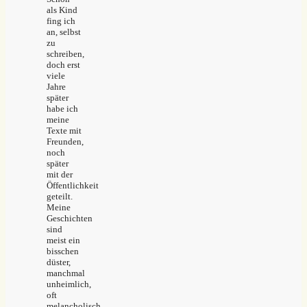
als Kind
fing ich
an, selbst
zu
schreiben,
doch erst
viele
Jahre
später
habe ich
meine
Texte mit
Freunden,
noch
später
mit der
Öffentlichkeit
geteilt.
Meine
Geschichten
sind
meist ein
bisschen
düster,
manchmal
unheimlich,
oft
melancholisch.