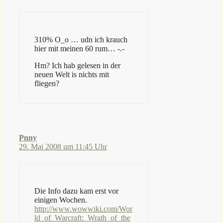
310% O_o … udn ich krauch
hier mit meinen 60 rum… -.-
Hm? Ich hab gelesen in der
neuen Welt is nichts mit
fliegen?
Pnny
29. Mai 2008 um 11:45 Uhr
Die Info dazu kam erst vor
einigen Wochen.
http://www.wowwiki.com/Wor
ld_of_Warcraft:_Wrath_of_the