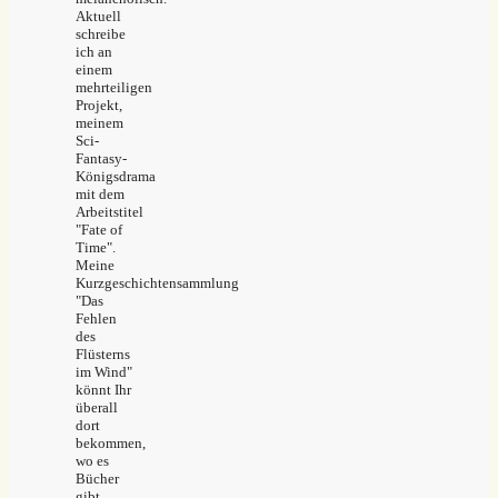
Aktuell
schreibe
ich an
einem
mehrteiligen
Projekt,
meinem
Sci-
Fantasy-
Königsdrama
mit dem
Arbeitstitel
"Fate of
Time".
Meine
Kurzgeschichtensammlung
"Das
Fehlen
des
Flüsterns
im Wind"
könnt Ihr
überall
dort
bekommen,
wo es
Bücher
gibt.