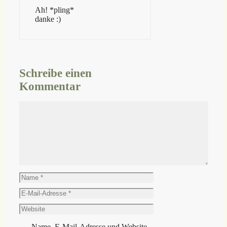
Ah! *pling*
danke :)
Schreibe einen
Kommentar
Kommentar
Name
E-
Mail-
Website
Adresse
Name, E-Mail-Adresse und Website