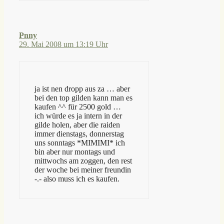
Pnny
29. Mai 2008 um 13:19 Uhr
ja ist nen dropp aus za … aber
bei den top gilden kann man es
kaufen ^^ für 2500 gold …
ich würde es ja intern in der
gilde holen, aber die raiden
immer dienstags, donnerstag
uns sonntags *MIMIMI* ich
bin aber nur montags und
mittwochs am zoggen, den rest
der woche bei meiner freundin
-.- also muss ich es kaufen.