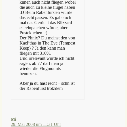
knnen auch nicht fliegen wobei
die auch zu kleine flügel haben
:D Beim Rabenfürsten würde
das echt passen. Es gab auch
mal das Gerücht das Blizzard
es reinpatchen würde, aber
Pustekuchen. :(
Der Phnix? Du meinst den von
Kael’thas in The Eye (Tempest
Keep) ? Ja den kann man
fliegen mit 310%.
Und irrelevant würde ich nicht
sagen, ab 77 darf man ja
wieder die Flugmounts
benutzen.
Aber ja du hast recht – schn ist
der Rabenfürst trotzdem
Mi
29. Mai 2008 um 11:31 Uhr