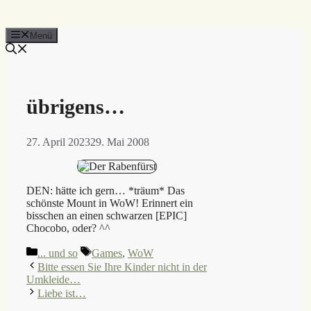
Menü
übrigens…
27. April 2023
29. Mai 2008
DEN: hätte ich gern… *träum* Das
schönste Mount in WoW! Erinnert ein
bisschen an einen schwarzen [EPIC]
Chocobo, oder? ^^
Kategorien
Schlagwörter
... und so
Games
,
WoW
Bitte essen Sie Ihre Kinder nicht in der
Umkleide…
Liebe ist…